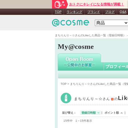
おトクにキレイになる情報が満載！
まちりん
TOP
ランキング
ブランド
ブログ
Q&A
まちりんり～☆さんのLikeした商品一覧（登録日時順） - M
My@cosme
プロフィー
TOP
> まちりんり～☆さんのLikeした商品一覧（
Li
まちりんり～☆
さん
の
並び替え：
登録日時順
ポイント順
15件中 1～15件表示