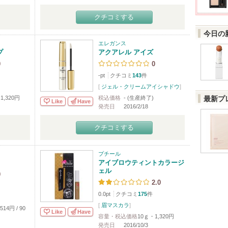
クチコミする
今日の
エレガンス
プ
アクアレル アイズ
0
0
-pt
クチコミ
143
件
[
ジェル・クリームアイシャドウ
]
1,320円
税込価格
- (生産終了)
最新プ
Like
Have
発売日
2016/2/18
クチコミする
プチール
アイブロウティントカラージ
ェル
0
2.0
0.0pt
クチコミ
175
件
[
眉マスカラ
]
14円 / 90
Like
Have
容量・税込価格
10ｇ・1,320円
発売日
2016/10/3