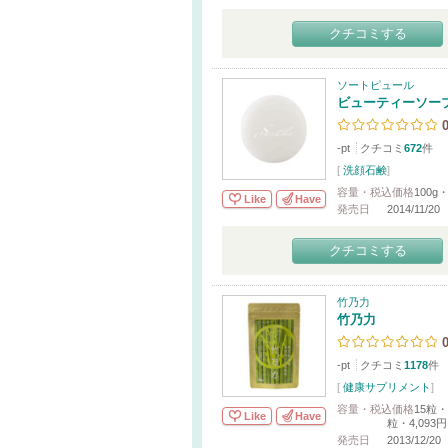
クチコミする
ソートピュール
ビューティーソー
-pt
クチコミ
672
件
[
洗顔石鹸
]
容量・税込価格
100g・
Like
Have
発売日
2014/11/20
クチコミする
竹乃力
竹乃力
-pt
クチコミ
1178
件
[
健康サプリメント
]
容量・税込価格
15粒・5
Like
Have
粒・4,093円
発売日
2013/12/20