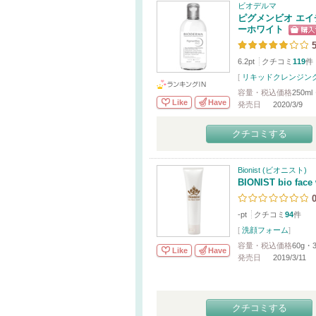
ビオデルマ
ピグメンビオ エイ
ーホワイト
5
6.2pt
クチコミ
119
件
[
リキッドクレンジン
容量・税込価格
250ml
Like
Have
発売日
2020/3/9
クチコミする
Bionist (ビオニスト)
BIONIST bio face
-pt
クチコミ
94
件
[
洗顔フォーム
]
容量・税込価格
60g・3
Like
Have
発売日
2019/3/11
クチコミする