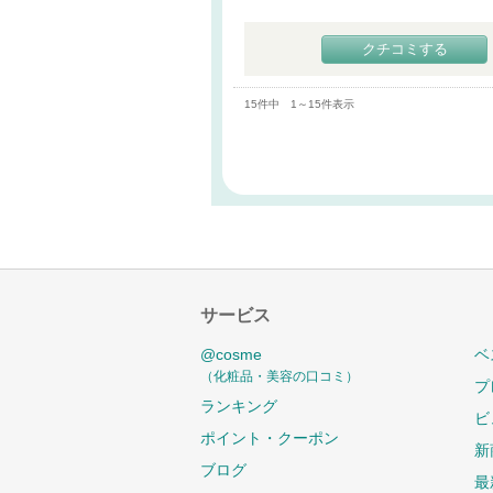
クチコミする
15件中 1～15件表示
サービス
@cosme
ベ
（化粧品・美容の口コミ）
プ
ランキング
ビ
ポイント・クーポン
新
ブログ
最