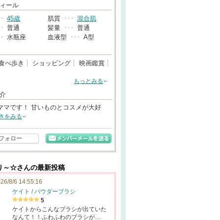
→
ィール
･･
45歳
肌質
･･･
混合肌
･･
普通
髪量
･･･
普通
･･
水瓶座
血液型
･･･
A型
食べ歩き
ショッピング
映画鑑賞
もっとみる
介
ママです！ 甘いものとコスメが大好
きをみる
フォロー
り～☆さんの最新投稿
26/8/6 14:55:16
ケイト / パウダーブラシ
5
ケイトからこんなブラシが出ていた
なんて！！ふわふわのブラシが…