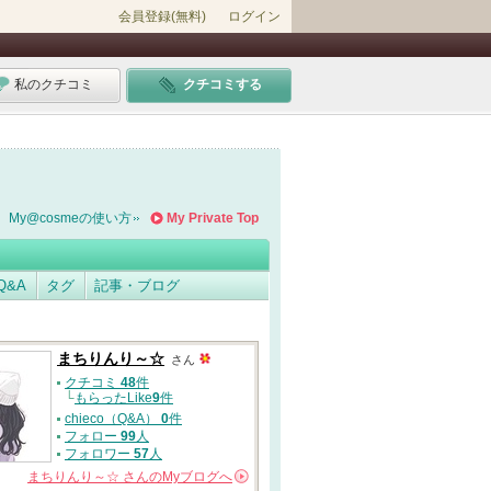
会員登録(無料)
ログイン
私のクチコミ
クチコミする
My@cosmeの使い方
My Private Top
Q&A
タグ
記事・ブログ
まちりんり～☆
さん
クチコミ
48
件
└
もらったLike
9
件
chieco（Q&A）
0
件
フォロー
99
人
フォロワー
57
人
まちりんり～☆
さんの
Myブログへ