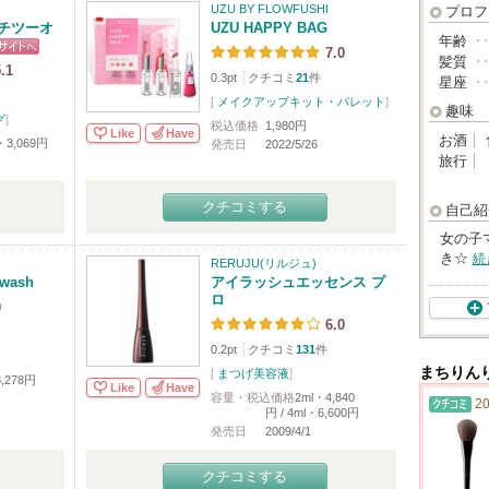
UZU BY FLOWFUSHI
プロフ
チツーオ
UZU HAPPY BAG
年齢
･
7.0
髪質
･
.1
0.3pt
クチコミ
21
件
星座
･
[
メイクアップキット・パレット
]
趣味
グ
]
税込価格
1,980円
Like
Have
お酒
・3,069円
発売日
2022/5/26
旅行
クチコミする
自己紹
女の子
き☆
続
RERUJU(リルジュ)
 wash
アイラッシュエッセンス プ
ロ
0
6.0
0.2pt
クチコミ
131
件
まちりん
[
まつげ美容液
]
,278円
Like
Have
容量・税込価格
2ml・4,840
20
円 / 4ml・6,600円
発売日
2009/4/1
クチコミする