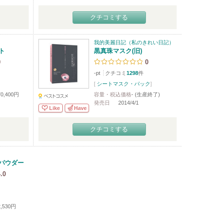
クチコミする
我的美麗日記（私のきれい日記）
ト
黒真珠マスク(旧)
0
0
-pt
クチコミ
1298
件
[
シートマスク・パック
]
0,400円
容量・税込価格
- (生産終了)
発売日
2014/4/1
Like
Have
クチコミする
パウダー
.0
,530円