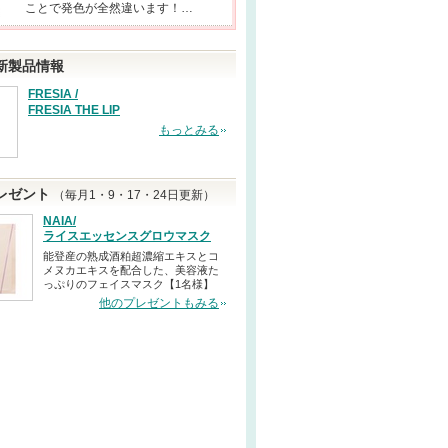
ことで発色が全然違います！…
新製品情報
FRESIA /
FRESIA THE LIP
もっとみる
レゼント
（毎月1・9・17・24日更新）
NAIA/
ライスエッセンスグロウマスク
能登産の熟成酒粕超濃縮エキスとコ
メヌカエキスを配合した、美容液た
っぷりのフェイスマスク【1名様】
他のプレゼントもみる