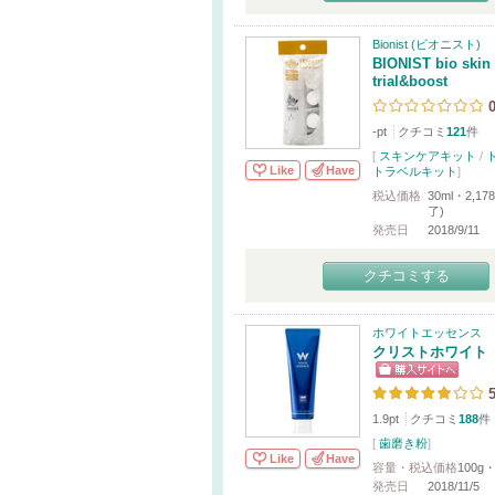
Bionist (ビオニスト)
BIONIST bio skin 
trial&boost
-pt
クチコミ
121
件
[
スキンケアキット
/
Like
Have
トラベルキット
]
税込価格
30ml・2,1
了)
発売日
2018/9/11
クチコミする
ホワイトエッセンス
クリストホワイト
5
1.9pt
クチコミ
188
件
[
歯磨き粉
]
Like
Have
容量・税込価格
100g・
発売日
2018/11/5