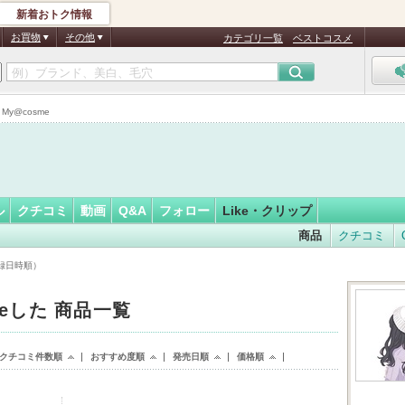
新着おトク情報
り～☆
フォロー
さん
お買物
その他
カテゴリ一覧
ベストコスメ
y@cosme
ル
クチコミ
動画
Q&A
フォロー
Like・クリップ
商品
クチコミ
登録日時順）
keした 商品一覧
クチコミ件数順
おすすめ度順
発売日順
価格順