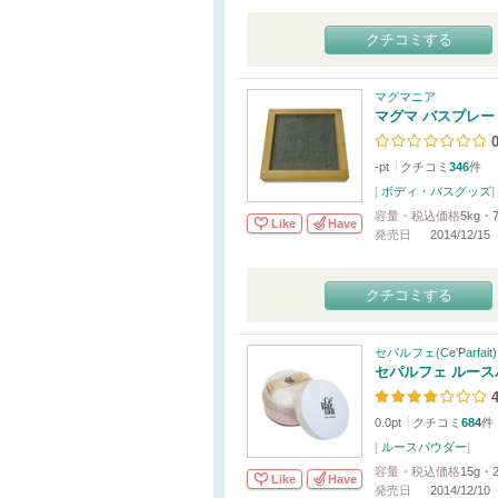
クチコミする
マグマニア
マグマ バスプレー
-pt
クチコミ
346
件
[
ボディ・バスグッズ
]
容量・税込価格
5kg・7
Like
Have
発売日
2014/12/15
クチコミする
セパルフェ(Ce'Parfait)
セパルフェ ルース
4
0.0pt
クチコミ
684
件
[
ルースパウダー
]
容量・税込価格
15g・2
Like
Have
発売日
2014/12/10