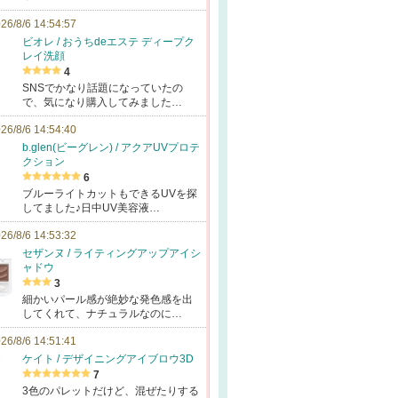
26/8/6 14:54:57
ビオレ / おうちdeエステ ディープク
レイ洗顔
4
SNSでかなり話題になっていたの
で、気になり購入してみました…
26/8/6 14:54:40
b.glen(ビーグレン) / アクアUVプロテ
クション
6
ブルーライトカットもできるUVを探
してました♪日中UV美容液…
26/8/6 14:53:32
セザンヌ / ライティングアップアイシ
ャドウ
3
細かいパール感が絶妙な発色感を出
してくれて、ナチュラルなのに…
26/8/6 14:51:41
ケイト / デザイニングアイブロウ3D
7
3色のパレットだけど、混ぜたりする