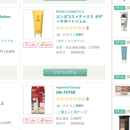
20
ENDA COSMETICS
lotion
エンダコスメティクス ボデ
ィサポートジェル
0
0
-pt
クチコミ
159
件
トライアル・
[
ボディマッサージ
]
20
Like
Have
容量・税込価格
150g・3,278円
78円 (生産終
発売日
2018/1/22
クチコミする
20
inglewood Beauty
24h FUTAE
0
.2
-pt
クチコミ
159
件
20
[
二重まぶた用グッズ
]
税込価格
2,530円
Like
Have
2,420円
発売日
2019/3/22