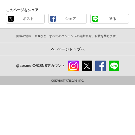
このページをシェア
ポスト
シェア
送る
掲載の情報・画像など、すべてのコンテンツの無断複写、転載を禁じます。
ページトップへ
@cosme
公式SNSアカウント
instag
x
faceb
line
ram
ook
copyright©istyle,inc.