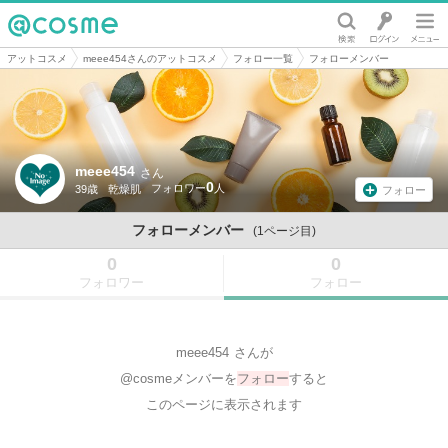
@cosme
アットコスメ
meee454さんのアットコスメ
フォロー一覧
フォローメンバー
meee454
さん
0
39歳
乾燥肌
フォロー
フォローメンバー
(1ページ目)
0
0
フォロワー
フォロー
meee454
さんが
@cosmeメンバーを
フォロー
すると
このページに表示されます