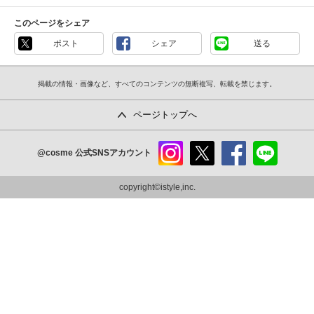
このページをシェア
ポスト
シェア
送る
掲載の情報・画像など、すべてのコンテンツの無断複写、転載を禁じます。
ページトップへ
@cosme
公式SNSアカウント
instag
x
faceb
line
ram
ook
copyright©istyle,inc.