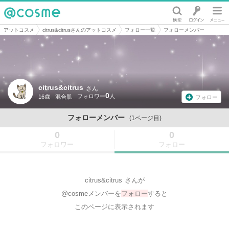
@cosme
アットコスメ
citrus&citrusさんのアットコスメ
フォロー一覧
フォローメンバー
citrus&citrus
さん
0
16歳
混合肌
フォロー
フォローメンバー
(1ページ目)
0
0
フォロワー
フォロー
citrus&citrus
さんが
@cosmeメンバーを
フォロー
すると
このページに表示されます