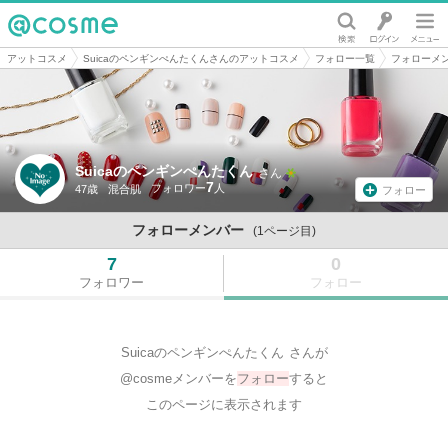
@cosme
アットコスメ
Suicaのペンギンぺんたくんさんのアットコスメ
フォロー一覧
フォローメ
Suicaのペンギンぺんたくん
さん
7
47歳
混合肌
フォロー
フォローメンバー
(1ページ目)
7
0
フォロワー
フォロー
Suicaのペンギンぺんたくん
さんが
@cosmeメンバーを
フォロー
すると
このページに表示されます