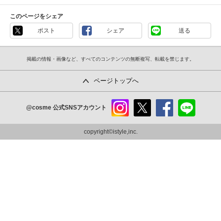
このページをシェア
ポスト
シェア
送る
掲載の情報・画像など、すべてのコンテンツの無断複写、転載を禁じます。
ページトップへ
@cosme
公式SNSアカウント
instag
x
faceb
line
ram
ook
copyright©istyle,inc.