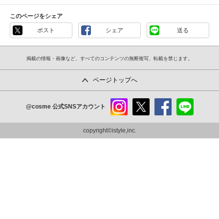
このページをシェア
ポスト
シェア
送る
掲載の情報・画像など、すべてのコンテンツの無断複写、転載を禁じます。
ページトップへ
@cosme
公式SNSアカウント
instag
x
faceb
line
ram
ook
copyright©istyle,inc.