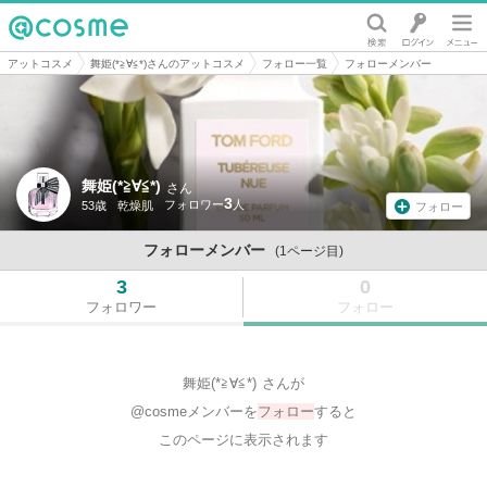
@cosme
アットコスメ
舞姫(*≧∀≦*)さんのアットコスメ
フォロー一覧
フォローメンバー
舞姫(*≧∀≦*)
さん
3
53歳
乾燥肌
フォロー
フォローメンバー
(1ページ目)
3
0
フォロワー
フォロー
舞姫(*≧∀≦*)
さんが
@cosmeメンバーを
フォロー
すると
このページに表示されます