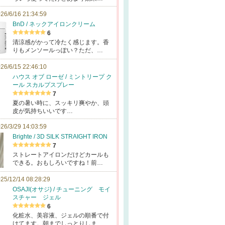
26/6/16 21:34:59
BnD / ネックアイロンクリーム
6
清涼感がかって冷たく感じます。香
りもメンソールっぽい？ただ、…
26/6/15 22:46:10
ハウス オブ ローゼ / ミントリープ ク
ール スカルプスプレー
7
夏の暑い時に、スッキリ爽やか、頭
皮が気持ちいいです…
26/3/29 14:03:59
Brighte / 3D SILK STRAIGHT IRON
7
ストレートアイロンだけどカールも
できる。おもしろいですね！前…
25/12/14 08:28:29
OSAJI(オサジ) / チューニング モイ
スチャー ジェル
6
化粧水、美容液、ジェルの順番で付
けてます。朝までしっとりしま…