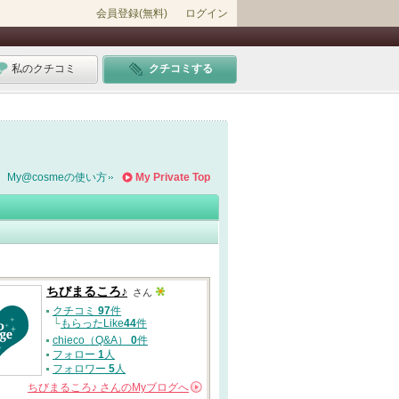
会員登録(無料)
ログイン
私のクチコミ
クチコミする
My@cosmeの使い方
My Private Top
ちびまるころ♪
さん
クチコミ
97
件
└
もらったLike
44
件
chieco（Q&A）
0
件
フォロー
1
人
フォロワー
5
人
ちびまるころ♪
さんの
Myブログへ