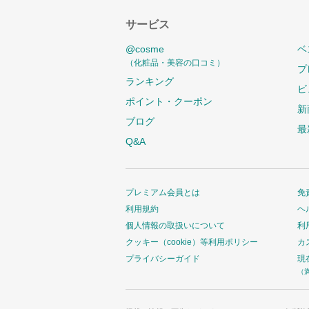
サービス
@cosme
ベ
（化粧品・美容の口コミ）
プ
ランキング
ビ
ポイント・クーポン
新
ブログ
最
Q&A
プレミアム会員とは
免
利用規約
ヘ
個人情報の取扱いについて
利
クッキー（cookie）等利用ポリシー
カ
プライバシーガイド
現
（