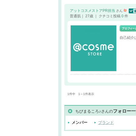
アットコスメストアPR担当
さん
認証
普通肌｜ 27歳 ｜ クチコミ投稿
0
件
自己紹介
1件中 1～1件表示
フォロー一
ちびまるころ♪さんの
メンバー
ブランド