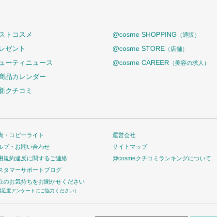
ストコスメ
@cosme SHOPPING
（通販）
レゼント
@cosme STORE
（店舗）
ューティニュース
@cosme CAREER
（美容の求人）
商品カレンダー
新クチコミ
責・コピーライト
運営会社
ルプ・お問い合わせ
サイトマップ
用規約違反に関するご連絡
@cosmeクチコミランキングについて
スタマーサポートブログ
在のお気持ちをお聞かせください
満足度アンケートにご協力ください）