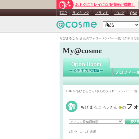
おトクにキレイになる情報が満載！
ちびまるこ
TOP
ランキング
ブランド
ブログ
Q&A
ちびまるころ♪さんのフォローメンバー 一覧（クチコミ投稿日
My@cosme
プロフィー
TOP
> ちびまるころ♪さんのフォローメンバー 一
フォ
ちびまるころ♪
さん
の
1件中 1～1件表示