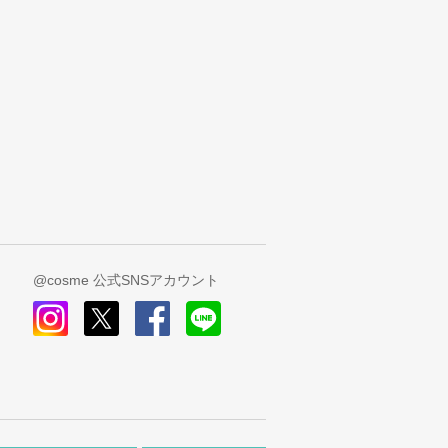
@cosme 公式SNSアカウント
instagram
x
facebook
line