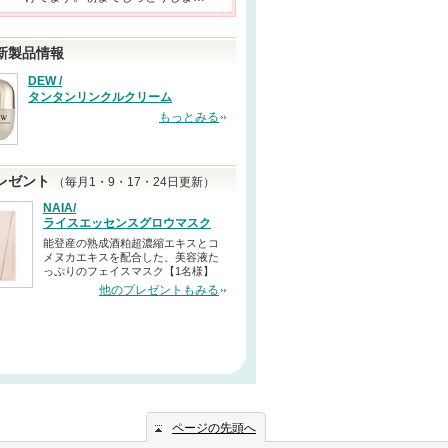
新製品情報
DEW /
タンタンリンクルクリーム
もっとみる
レゼント
（毎月1・9・17・24日更新）
NAIA/
ライスエッセンスグロウマスク
能登産の熟成酒粕超濃縮エキスとコ
メヌカエキスを配合した、美容液た
っぷりのフェイスマスク【1名様】
他のプレゼントもみる
ページの先頭へ