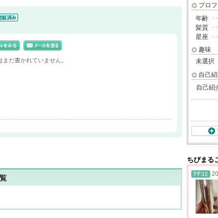
プロフ
年齢
･
済
髪質
･
星座
･
趣味
はまだ書かれていません。
未選択
自己紹
自己紹
ちびまる
20
覧