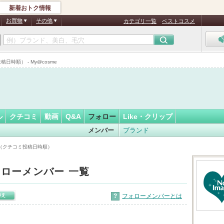
新着おトク情報
ろ♪
フォロー
さん
お買物
その他
カテゴリ一覧
ベストコスメ
時順） - My@cosme
ル
クチコミ
動画
Q&A
フォロー
Like・クリップ
メンバー
ブランド
覧（クチコミ投稿日時順）
ローメンバー 一覧
?
フォローメンバーとは