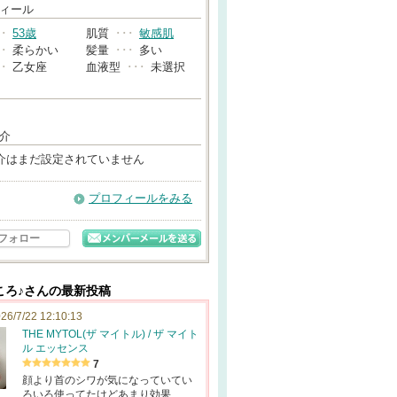
→
ィール
･･
53歳
肌質
･･･
敏感肌
･･
柔らかい
髪量
･･･
多い
･･
乙女座
血液型
･･･
未選択
介
介はまだ設定されていません
プロフィールをみる
フォロー
ころ♪さんの最新投稿
26/7/22 12:10:13
THE MYTOL(ザ マイトル) / ザ マイト
ル エッセンス
7
顔より首のシワが気になっていてい
ろいろ使ってたけどあまり効果…