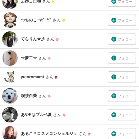
ふゆこ日和
さん
フォロー
つちのこ･☆ﾟ:*:ﾟ
さん
フォロー
てらりん★彡
さん
フォロー
☆夢二☆
さん
フォロー
yutoromami
さん
フォロー
喫茶白柴
さん
フォロー
あやP@ブルベ夏
さん
フォロー
あるこ＊コスメコンシェルジュ
さん
フォロー