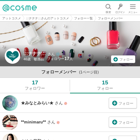
@cosme
アットコスメ
:::ナナナ:::さんのアットコスメ
フォロー一覧
フォローメンバー
:::ナナナ:::
さん
17
46歳
敏感肌
フォロー
フォローメンバー
(1ページ目)
17
15
フォロワー
フォロー
★みなとみらい★
さん
フォロー
**minimaru**
さん
フォロー