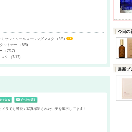
今日の
ッドブレミッシュクールスージングマスク
（8/8)
サイクルトナー
（8/5)
ダー
（7/17)
ムマスク
（7/17)
最新プ
カメラでも可愛く写真撮影されたい美を追求してます！