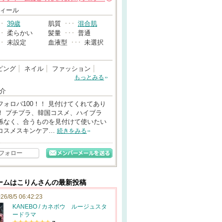
→
ィール
･･
39歳
肌質
･･･
混合肌
･･
柔らかい
髪量
･･･
普通
･･
未設定
血液型
･･･
未選択
ピング
ネイル
ファッション
もっとみる
介
フォロバ100！！ 見付けてくれてあり
！ プチプラ、韓国コスメ、ハイブラ
係なく、合うものを見付けて使いたい
コスメスキンケア…
続きをみる
フォロー
ームはこりんさんの最新投稿
26/8/5 06:42:23
KANEBO / カネボウ ルージュスタ
ードラマ