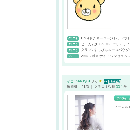
Dr.G(ドクタージー) / レ
ピーカム(P.CALM) / バリア
クラブ / すっぴんルースパウ
Anua / 桃70ナイアシンセラ
かこ_beauty01
さん
認証済
敏感肌｜ 41歳 ｜ クチコミ投稿
337
件
ノーマル