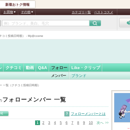
新着おトク情報
ームはこ…
フォロー
さん
お買物
その他
カテゴリ一覧
ベストコスメ
投稿日時順） - My@cosme
ル
クチコミ
動画
Q&A
フォロー
Like・クリップ
メンバー
ブランド
ー 一覧（クチコミ投稿日時順）
フォローメンバー 一覧
の
?
フォローメンバーとは
1
2
3
4
5
6
7
8
9
10
次へ