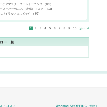
デイリーケアマスク クールトーニング
（8/6)
ー スーパーVC100（冷感）マスク
（8/3)
RO スパイラルフロスピック
（8/2)
1
2
3
4
5
6
7
8
9
10
次へ
ロー一覧
ストコスメ
@cosme SHOPPING
（通販）