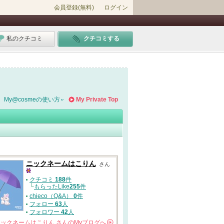
会員登録(無料)
ログイン
私のクチコミ
クチコミする
My@cosmeの使い方
My Private Top
ニックネームはこりん
さん
クチコミ
188
件
└
もらったLike
255
件
chieco（Q&A）
0
件
フォロー
63
人
フォロワー
42
人
ニックネームはこりん
さんの
Myブログへ