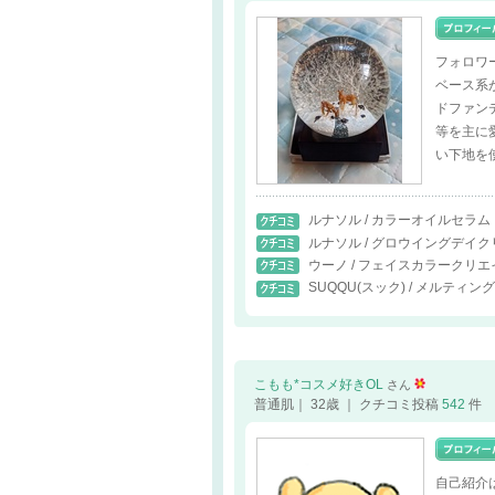
フォロワ
ベース系
ドファン
等を主に
い下地を
ルナソル / カラーオイルセラム
ルナソル / グロウイングデイク
ウーノ / フェイスカラークリ
SUQQU(スック) / メルティ
こもも*コスメ好きOL
さん
普通肌｜ 32歳 ｜ クチコミ投稿
542
件
自己紹介