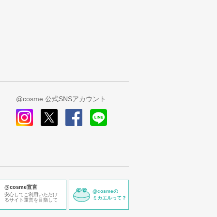
@cosme 公式SNSアカウント
instagram
x
facebook
line
@cosme宣言
@cosmeの
安心してご利用いただけ
ミカエルって？
るサイト運営を目指して