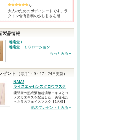
6
大人のためのボディシートです。ラ
クトン含有香料の少し甘さを感…
新製品情報
養庵堂 /
養庵堂 １３ローション
もっとみる
レゼント
（毎月1・9・17・24日更新）
NAIA/
ライスエッセンスグロウマスク
能登産の熟成酒粕超濃縮エキスとコ
メヌカエキスを配合した、美容液た
っぷりのフェイスマスク【1名様】
他のプレゼントもみる