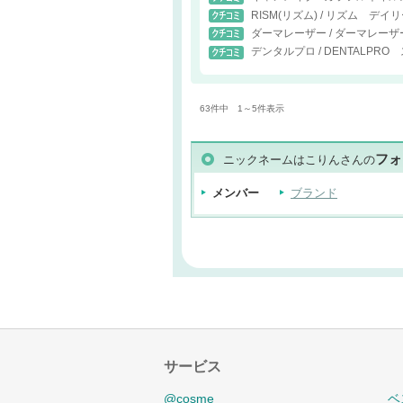
RISM(リズム) / リズム 
ダーマレーザー / ダーマレーザ
デンタルプロ / DENTALP
63件中 1～5件表示
フォ
ニックネームはこりんさんの
メンバー
ブランド
サービス
@cosme
ベ