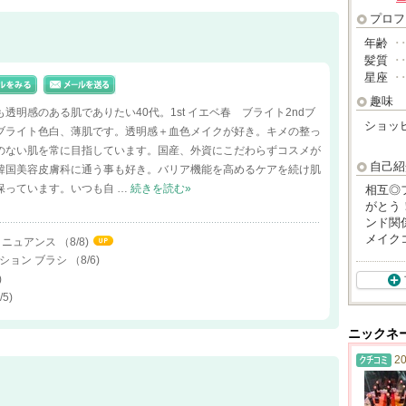
プロフ
年齢
･
髪質
･
星座
･
趣味
透明感のある肌でありたい40代。1st イエベ春 ブライト2ndブ
ショッ
ブライト色白、薄肌です。透明感＋血色メイクが好き。キメの整っ
のない肌を常に目指しています。国産、外資にこだわらずコスメが
自己紹
韓国美容皮膚科に通う事も好き。バリア機能を高めるケアを続け肌
保っています。いつも自 …
続きを読む»
相互◎
がとう
ンド関
メイク
ートニュアンス
（8/8)
ーション ブラシ
（8/6)
)
/5)
ニックネ
20