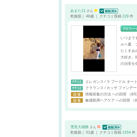
あまた11
さん
認証済
乾燥肌｜ 48歳 ｜ クチコミ投稿
229
件
いつまでも
ルベ夏 
たくすみ
大好き。
の治安を
エレガンス / ラ プードル オ
クラランス / カッサ ファンデ
情報収集の方法 への回答
（8/5
敏感肌用ヘアケア への回答
（8
雪見大福餅
さん
認証済
乾燥肌｜ 51歳 ｜ クチコミ投稿
1554
件