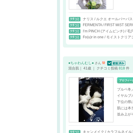
ナリス / ルクエ オールパーパ
FERMENTA / FIRST MiST SE
I’m PINCH (アイムピンチ) 
Fo(u)r in one / モイス
●ちゃわんむし●
さん
認証済
混合肌｜ 41歳 ｜ クチコミ投稿
818
件
ブルベ冬
イヤルブ
下位の県
肌には本
並み上が
キャンメイク / カラフルネイ