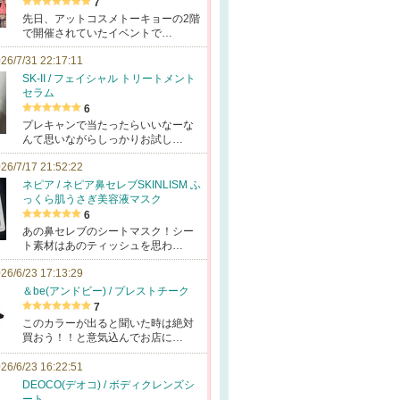
7
先日、アットコスメトーキョーの2階
で開催されていたイベントで…
26/7/31 22:17:11
SK-II / フェイシャル トリートメント
セラム
6
プレキャンで当たったらいいなーな
んて思いながらしっかりお試し…
26/7/17 21:52:22
ネピア / ネピア鼻セレブSKINLISM ふ
っくら肌うさぎ美容液マスク
6
あの鼻セレブのシートマスク！シー
ト素材はあのティッシュを思わ…
26/6/23 17:13:29
＆be(アンドビー) / プレストチーク
7
このカラーが出ると聞いた時は絶対
買おう！！と意気込んでお店に…
26/6/23 16:22:51
DEOCO(デオコ) / ボディクレンズシ
ート