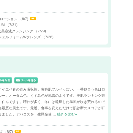
スローション
（8/7)
RUM
（7/31)
/ 毛穴美容液クレンジング
（7/29)
トクリアジェルフォームWクレンズ
（7/28)
／イエベ春の青み吸収族。黄身肌ブルベっぽい。一番似合う色はロ
ルー。オータム色、くすみ色が地雷のようです。美肌ランキング最
に住んでます。晴れが多く、冬には乾燥した暴風が吹き荒れるので
当最悪な風土です。最近、食事を変えただけで肌診断のスコアが軒
りました。デパコスを一生懸命使 …
続きを読む»
ルズ
（8/7)