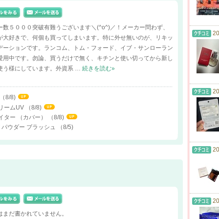
ー数５０００突破有難うございます＼(^o^)／！メーカー問わず、
20
が大好きで、何個も買ってしまいます。特に外せ無いのが、リキッ
デーションです。ランコム、トム・フォード、イブ・サンローラン
愛用中です。勿論、買うだけで無く、キチンと使い切ってから新し
使う様にしています。外資系 …
続きを読む»
20
（8/8)
リームUV
（8/8)
エイター （カバー）
（8/8)
ング パウダー ブラッシュ
（8/5)
20
20
はまだ書かれていません。