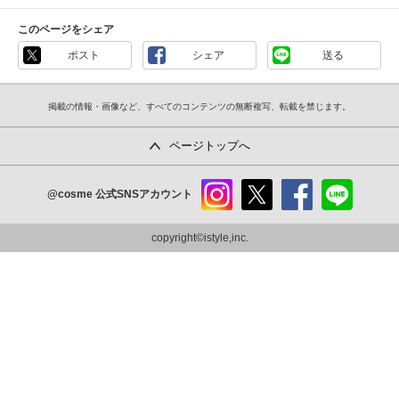
このページをシェア
ポスト
シェア
送る
掲載の情報・画像など、すべてのコンテンツの無断複写、転載を禁じます。
ページトップへ
@cosme
公式SNSアカウント
instag
x
faceb
line
ram
ook
copyright©istyle,inc.