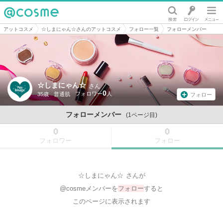
@cosme
アットコスメ
☆しまにゃん☆さんのアットコスメ
フォロー一覧
フォローメンバー
☆しまにゃん☆
さん
0
35歳
普通肌
フォロー
フォローメンバー
(1ページ目)
0
0
フォロワー
フォロー
☆しまにゃん☆
さんが
@cosmeメンバーを
フォロー
すると
このページに表示されます