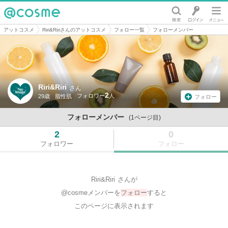
@cosme
アットコスメ
Riri&Ririさんのアットコスメ
フォロー一覧
フォローメンバー
Riri&Riri
さん
2
29歳
脂性肌
フォロー
フォローメンバー
(1ページ目)
2
0
フォロワー
フォロー
Riri&Riri
さんが
@cosmeメンバーを
フォロー
すると
このページに表示されます