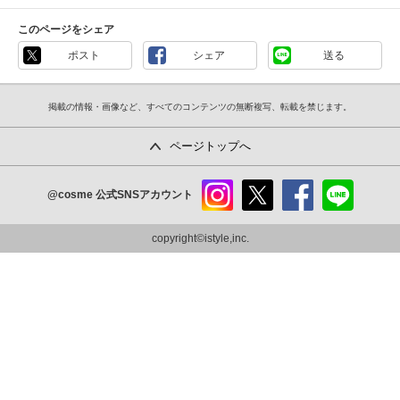
このページをシェア
ポスト
シェア
送る
掲載の情報・画像など、すべてのコンテンツの無断複写、転載を禁じます。
ページトップへ
@cosme
公式SNSアカウント
instag
x
faceb
line
ram
ook
copyright©istyle,inc.