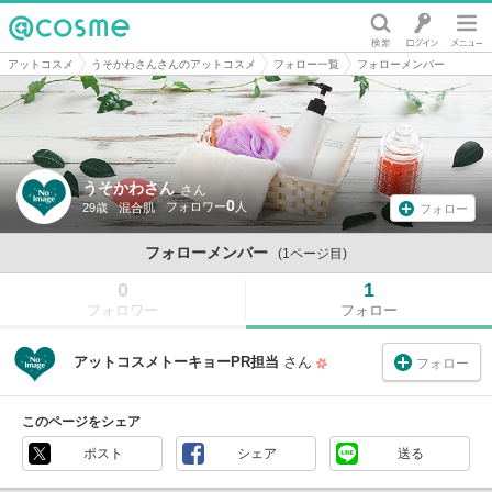
@cosme
アットコスメ
うそかわさんさんのアットコスメ
フォロー一覧
フォローメンバー
うそかわさん
さん
0
29歳
混合肌
フォロー
フォローメンバー
(1ページ目)
0
1
フォロワー
フォロー
アットコスメトーキョーPR担当
さん
フォロー
このページをシェア
ポスト
シェア
送る