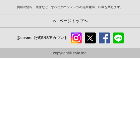
掲載の情報・画像など、すべてのコンテンツの無断複写、転載を禁じます。
ページトップへ
@cosme
公式SNSアカウント
instag
x
faceb
line
ram
ook
copyright©istyle,inc.