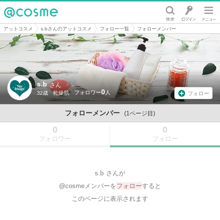
@cosme
アットコスメ
s.bさんのアットコスメ
フォロー一覧
フォローメンバー
s.b
さん
0
32歳
乾燥肌
フォロー
フォローメンバー
(1ページ目)
0
0
フォロワー
フォロー
s.b
さんが
@cosmeメンバーを
フォロー
すると
このページに表示されます