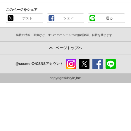
このページをシェア
ポスト
シェア
送る
掲載の情報・画像など、すべてのコンテンツの無断複写、転載を禁じます。
ページトップへ
@cosme
公式SNSアカウント
instag
x
faceb
line
ram
ook
copyright©istyle,inc.