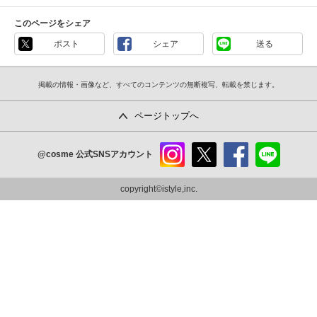
このページをシェア
ポスト
シェア
送る
掲載の情報・画像など、すべてのコンテンツの無断複写、転載を禁じます。
ページトップへ
@cosme
公式SNSアカウント
instag
x
faceb
line
ram
ook
copyright©istyle,inc.