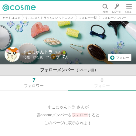
@cosme
アットコスメ
すこにゃんトラさんのアットコスメ
フォロー一覧
フォローメンバー
すこにゃんトラ
さん
7
40歳
混合肌
フォロー
フォローメンバー
(1ページ目)
7
0
フォロワー
フォロー
すこにゃんトラ
さんが
@cosmeメンバーを
フォロー
すると
このページに表示されます