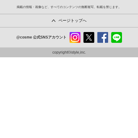
掲載の情報・画像など、すべてのコンテンツの無断複写、転載を禁じます。
ページトップへ
@cosme
公式SNSアカウント
instag
x
faceb
line
ram
ook
copyright©istyle,inc.