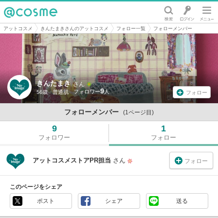
@cosme
アットコスメ
きんたまきさんのアットコスメ
フォロー一覧
フォローメンバー
きんたまき
さん
9
56歳
普通肌
フォロー
フォローメンバー
(1ページ目)
9
1
フォロワー
フォロー
アットコスメストアPR担当
さん
フォロー
このページをシェア
ポスト
シェア
送る