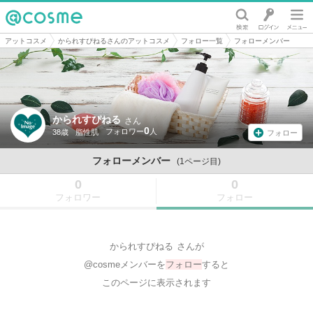
@cosme
アットコスメ
かられすぴねるさんのアットコスメ
フォロー一覧
フォローメンバー
かられすぴねる
さん
0
38歳
脂性肌
フォロー
フォローメンバー
(1ページ目)
0
0
フォロワー
フォロー
かられすぴねる
さんが
@cosmeメンバーを
フォロー
すると
このページに表示されます