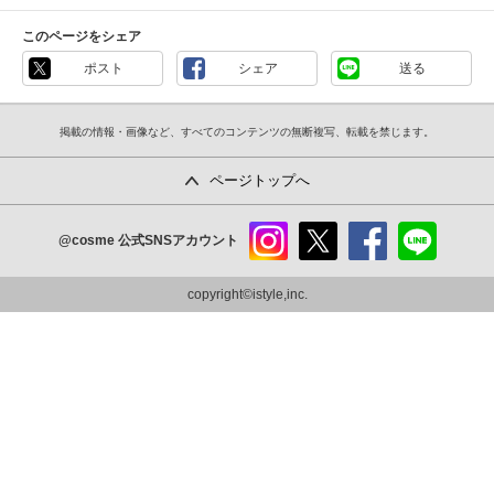
このページをシェア
ポスト
シェア
送る
掲載の情報・画像など、すべてのコンテンツの無断複写、転載を禁じます。
ページトップへ
@cosme
公式SNSアカウント
instag
x
faceb
line
ram
ook
copyright©istyle,inc.