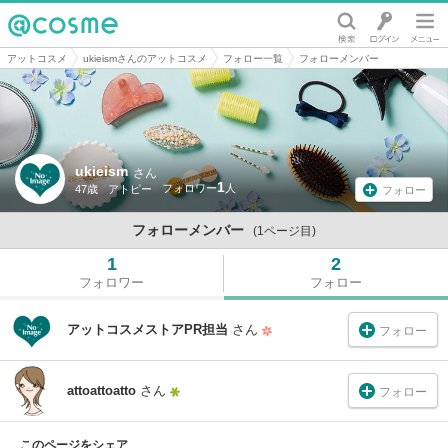
@cosme
アットコスメ
ukieismさんのアットコスメ
フォロー一覧
フォローメンバー
ukieism
さん
1
47歳
アトピー
フォロー
フォローメンバー
(1ページ目)
1
2
フォロワー
フォロー
アットコスメストアPR担当
さん
フォロー
attoattoatto
さん
フォロー
このページをシェア