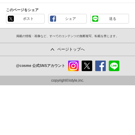
このページをシェア
ポスト
シェア
送る
掲載の情報・画像など、すべてのコンテンツの無断複写、転載を禁じます。
ページトップへ
@cosme
公式SNSアカウント
instag
x
faceb
line
ram
ook
copyright©istyle,inc.