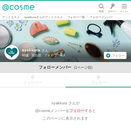
@cosme
アットコスメ
syakkuraさんのアットコスメ
フォロー一覧
フォローメンバー
syakkura
さん
0
40歳
混合肌
フォロー
フォローメンバー
(1ページ目)
0
0
フォロワー
フォロー
syakkura
さんが
@cosmeメンバーを
フォロー
すると
このページに表示されます