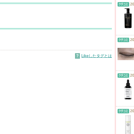
20
20
?
Likeしたタグとは
20
20