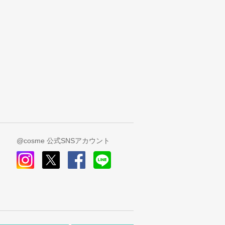
@cosme 公式SNSアカウント
instagram
x
facebook
line