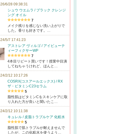
26/6/28 09:38:31
シュウ ウエムラ / ブラック クレンジ
ング オイル
7
メイク残りを感じない洗い上がりで
した。香りも好きです。…
24/5/7 17:41:23
アストレア ヴィルゴ / アイビューテ
ィーフィクサーWP
7
4本目リピート買いです！授業中目潰
してねちゃうけれど、ほんと…
24/2/12 10:17:26
COSRX(コスアールエックス) / RX
ザ・ビタミンC23セラム
5
脂性肌はビタミンCをスキンケアに取
り入れた方が良いと聞いたこ…
24/2/12 10:11:38
キュレル / 皮脂トラブルケア 化粧水
5
脂性肌で肌トラブルが耐えませんで
したが、この化粧水を使うよう…