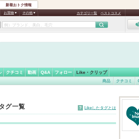
新着おトク情報
フォロー
さん
お買物
その他
カテゴリ一覧
ベストコスメ
ル
クチコミ
動画
Q&A
フォロー
Like・クリップ
商品
クチコミ
たタグ一覧
?
Likeしたタグとは