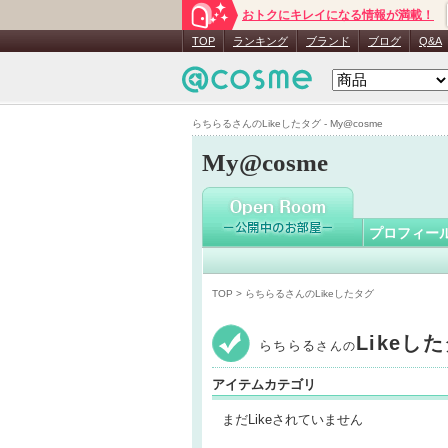
おトクにキレイになる情報が満載！
らちらる
TOP
ランキング
ブランド
ブログ
Q&A
らちらるさんのLikeしたタグ - My@cosme
My@cosme
プロフィー
TOP
> らちらるさんのLikeしたタグ
Likeし
らちらる
さんの
アイテムカテゴリ
まだLikeされていません