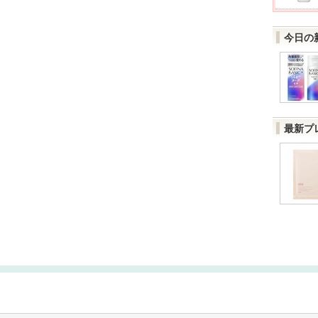
今日の
最新プ