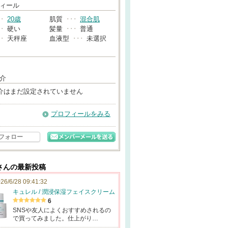
→
ィール
･･
20歳
肌質
･･･
混合肌
･･
硬い
髪量
･･･
普通
･･
天秤座
血液型
･･･
未選択
介
介はまだ設定されていません
プロフィールをみる
フォロー
さんの最新投稿
26/6/28 09:41:32
キュレル / 潤浸保湿フェイスクリーム
6
SNSや友人によくおすすめされるの
で買ってみました。仕上がり…