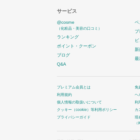
サービス
@cosme
ベ
（化粧品・美容の口コミ）
プ
ランキング
ビ
ポイント・クーポン
新
ブログ
最
Q&A
プレミアム会員とは
免
利用規約
ヘ
個人情報の取扱いについて
利
クッキー（cookie）等利用ポリシー
カ
プライバシーガイド
現
（