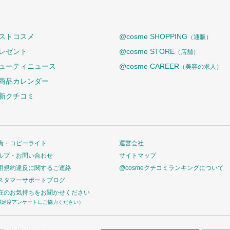
ストコスメ
@cosme SHOPPING
（通販）
レゼント
@cosme STORE
（店舗）
ューティニュース
@cosme CAREER
（美容の求人）
商品カレンダー
新クチコミ
責・コピーライト
運営会社
ルプ・お問い合わせ
サイトマップ
用規約違反に関するご連絡
@cosmeクチコミランキングについて
スタマーサポートブログ
在のお気持ちをお聞かせください
満足度アンケートにご協力ください）