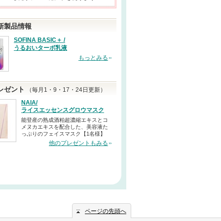
新製品情報
SOFINA BASIC＋ /
うるおいターボ乳液
もっとみる
レゼント
（毎月1・9・17・24日更新）
NAIA/
ライスエッセンスグロウマスク
能登産の熟成酒粕超濃縮エキスとコ
メヌカエキスを配合した、美容液た
っぷりのフェイスマスク【1名様】
他のプレゼントもみる
ページの先頭へ