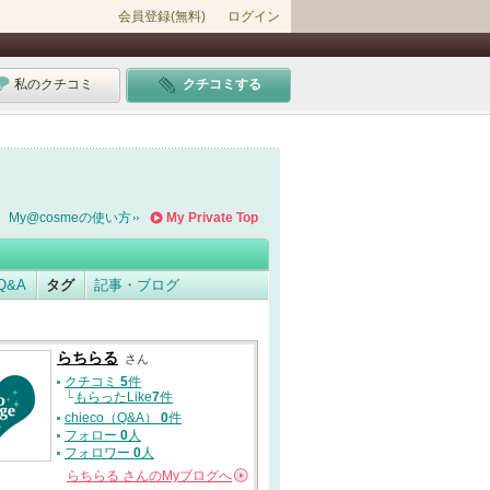
会員登録(無料)
ログイン
私のクチコミ
クチコミする
My@cosmeの使い方
My Private Top
Q&A
タグ
記事・ブログ
らちらる
さん
クチコミ
5
件
└
もらったLike
7
件
chieco（Q&A）
0
件
フォロー
0
人
フォロワー
0
人
らちらる
さんの
Myブログへ