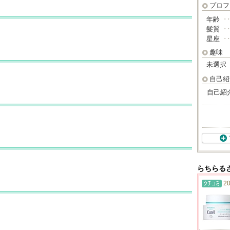
プロフ
年齢
･
髪質
･
星座
･
趣味
未選択
自己紹
自己紹
らちらる
20