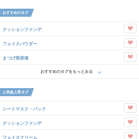
Like
を
おすすめのタグ
Like
クッションファンデ
この
フェイスパウダー
タグ
この
を
まつげ美容液
タグ
Like
この
を
おすすめのタグをもっとみる
タグ
Like
を
人気急上昇タグ
Like
シートマスク・パック
この
クッションファンデ
タグ
この
を
フェイスクリーム