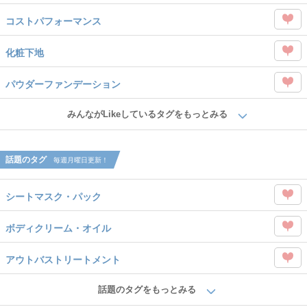
を
コストパフォーマンス
Like
この
化粧下地
タグ
この
を
パウダーファンデーション
タグ
Like
この
を
みんながLikeしているタグをもっとみる
タグ
Like
を
話題のタグ
毎週月曜日更新！
Like
シートマスク・パック
この
ボディクリーム・オイル
タグ
この
を
アウトバストリートメント
タグ
Like
この
を
話題のタグをもっとみる
タグ