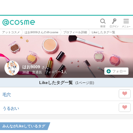
@cosme
アットコスメ
はお9009さんの＠cosme
プロフィール詳細
Likeしたタグ一覧
はお9009
さん
1
フォロー
38歳
普通肌
Likeしたタグ一覧
(1ページ目)
毛穴
この
うるおい
タグ
この
を
タグ
みんながLikeしているタグ
Like