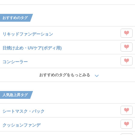
タグ
Like
を
おすすめのタグ
Like
リキッドファンデーション
この
日焼け止め・UVケア(ボディ用)
タグ
この
を
コンシーラー
タグ
Like
この
を
おすすめのタグをもっとみる
タグ
Like
を
人気急上昇タグ
Like
シートマスク・パック
この
クッションファンデ
タグ
この