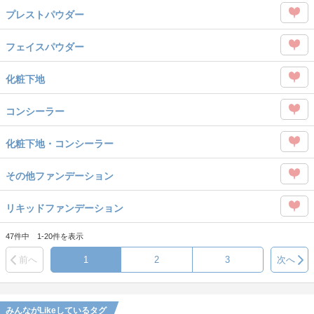
この
を
プレストパウダー
タグ
Like
この
を
フェイスパウダー
タグ
Like
この
を
化粧下地
タグ
Like
この
を
コンシーラー
タグ
Like
この
を
化粧下地・コンシーラー
タグ
Like
この
を
その他ファンデーション
タグ
Like
この
を
リキッドファンデーション
タグ
Like
この
を
47件中 1-20件を表示
タグ
Like
前へ
1
2
3
次へ
を
Like
みんながLikeしているタグ