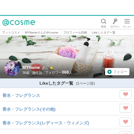
@cosme
アットコスメ
MYNameさんの＠cosme
プロフィール詳細
Likeしたタグ一覧
MYName
さん
368
フォロー
38歳
脂性肌
Likeしたタグ一覧
(1ページ目)
香水・フレグランス
この
香水・フレグランス(その他)
タグ
この
を
香水・フレグランス(レディース・ウィメンズ)
タグ
Like
この