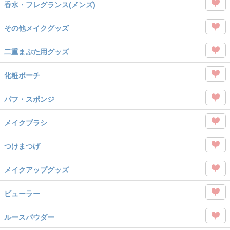
を
香水・フレグランス(メンズ)
タグ
Like
この
を
その他メイクグッズ
タグ
Like
この
を
二重まぶた用グッズ
タグ
Like
この
を
化粧ポーチ
タグ
Like
この
を
パフ・スポンジ
タグ
Like
この
を
メイクブラシ
タグ
Like
この
を
つけまつげ
タグ
Like
この
を
メイクアップグッズ
タグ
Like
この
を
ビューラー
タグ
Like
この
を
ルースパウダー
タグ
Like