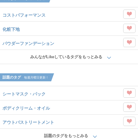
コストパフォーマンス
この
化粧下地
タグ
この
を
パウダーファンデーション
タグ
Like
この
を
みんながLikeしているタグをもっとみる
タグ
Like
を
話題のタグ
毎週月曜日更新！
Like
シートマスク・パック
この
ボディクリーム・オイル
タグ
この
を
アウトバストリートメント
タグ
Like
この
を
話題のタグをもっとみる