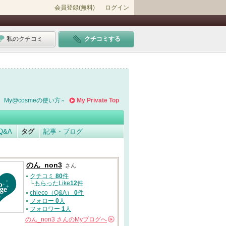
会員登録(無料)
ログイン
私のクチコミ
クチコミする
My@cosmeの使い方
My Private Top
Q&A
タグ
記事・ブログ
のん_non3
さん
クチコミ
80
件
└
もらったLike
12
件
chieco（Q&A）
0
件
フォロー
0
人
フォロワー
1
人
のん_non3
さんの
Myブログへ