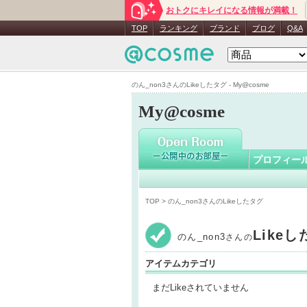
おトクにキレイになる情報が満載！
のん_non
TOP
ランキング
ブランド
ブログ
Q&A
のん_non3さんのLikeしたタグ - My@cosme
My@cosme
プロフィー
TOP
> のん_non3さんのLikeしたタグ
Like
のん_non3
さんの
アイテムカテゴリ
まだLikeされていません