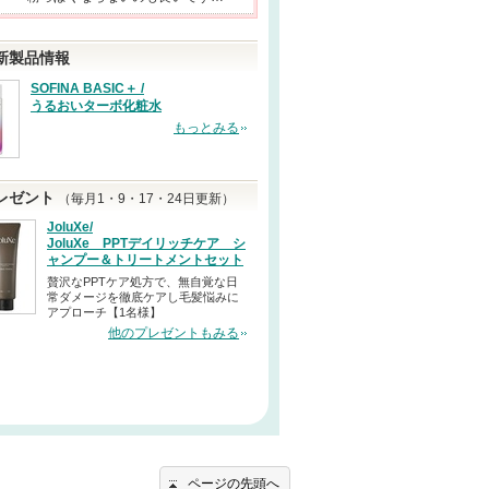
新製品情報
SOFINA BASIC＋ /
うるおいターボ化粧水
もっとみる
レゼント
（毎月1・9・17・24日更新）
JoluXe/
JoluXe PPTデイリッチケア シ
ャンプー＆トリートメントセット
贅沢なPPTケア処方で、無自覚な日
常ダメージを徹底ケアし毛髪悩みに
アプローチ【1名様】
他のプレゼントもみる
ページの先頭へ