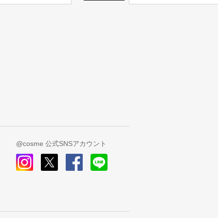
@cosme 公式SNSアカウント
instagram
x
facebook
line