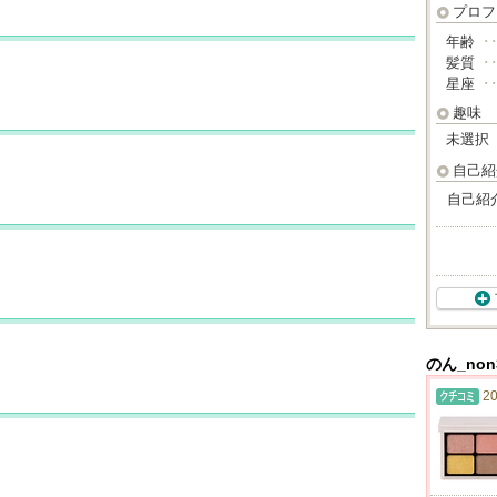
プロフ
年齢
･
髪質
･
星座
･
趣味
未選択
自己紹
自己紹
のん_no
20