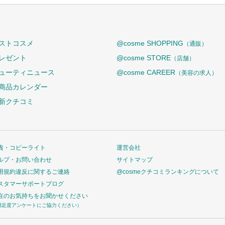
ストコスメ
@cosme SHOPPING
（通販）
レゼント
@cosme STORE
（店舗）
ューティニュース
@cosme CAREER
（美容の求人）
商品カレンダー
新クチコミ
責・コピーライト
運営会社
ルプ・お問い合わせ
サイトマップ
用規約違反に関するご連絡
@cosmeクチコミランキングについて
スタマーサポートブログ
在のお気持ちをお聞かせください
満足度アンケートにご協力ください）