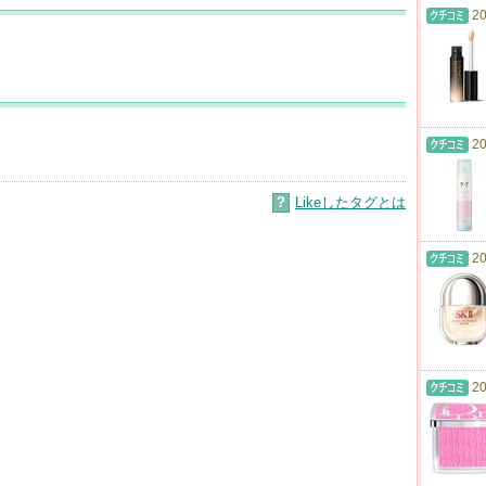
20
20
?
Likeしたタグとは
20
20