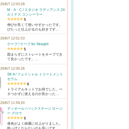
26/6/7 12:03:28
M・A・C / スタジオ ラディアンス 24
ルミナス コンシーラー
5
伸びが良くて使いやすかったです。
ぴたっと仕上がるのも好きです…
26/6/7 12:01:53
ケープ / ケープ for Straight
5
固まらずにストレートをキープでき
て良かったです。…
26/6/7 12:00:26
SK-II / フェイシャル トリートメント
セラム
6
トライアルキットでお得でした。ベ
タつかずに使えるのが良かった…
26/6/7 11:59:20
ディオール / バックステージ ロージ
ー グロウ
5
発色がよく綺麗に仕上がりました。
粉っぽくならないのも良いです…