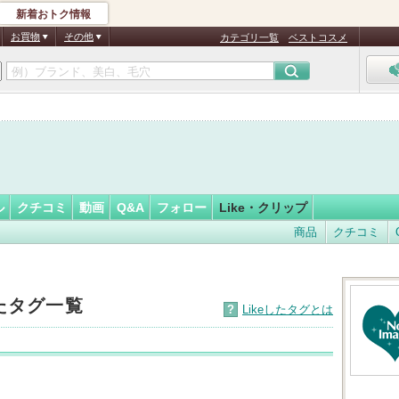
新着おトク情報
3
フォロー
さん
お買物
その他
カテゴリ一覧
ベストコスメ
ル
クチコミ
動画
Q&A
フォロー
Like・クリップ
商品
クチコミ
したタグ一覧
?
Likeしたタグとは