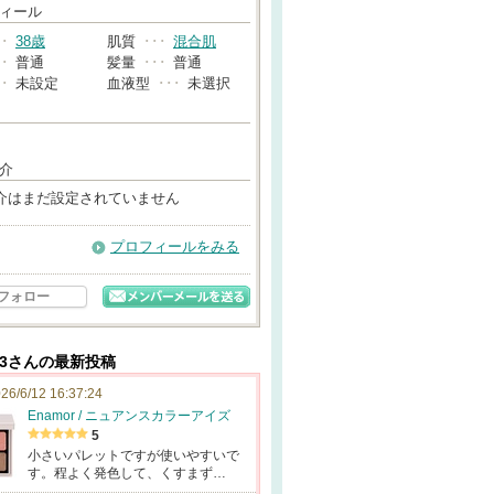
→
ィール
･･
38歳
肌質
･･･
混合肌
･･
普通
髪量
･･･
普通
･･
未設定
血液型
･･･
未選択
介
介はまだ設定されていません
プロフィールをみる
フォロー
n3さんの最新投稿
26/6/12 16:37:24
Enamor / ニュアンスカラーアイズ
5
小さいパレットですが使いやすいで
す。程よく発色して、くすまず…