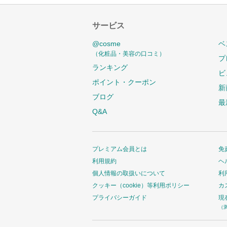
サービス
@cosme
ベ
（化粧品・美容の口コミ）
プ
ランキング
ビ
ポイント・クーポン
新
ブログ
最
Q&A
プレミアム会員とは
免
利用規約
ヘ
個人情報の取扱いについて
利
クッキー（cookie）等利用ポリシー
カ
プライバシーガイド
現
（