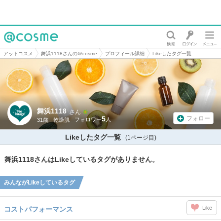
@cosme
アットコスメ
舞浜1118さんの＠cosme
プロフィール詳細
Likeしたタグ一覧
舞浜1118
さん
5
フォロー
31歳
乾燥肌
Likeしたタグ一覧
(1ページ目)
舞浜1118さんはLikeしているタグがありません。
みんながLikeしているタグ
Like
コストパフォーマンス