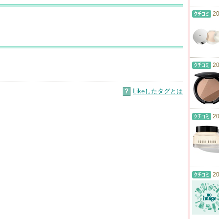
20
20
?
Likeしたタグとは
20
20