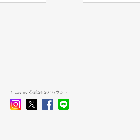
@cosme 公式SNSアカウント
instagram
x
facebook
line