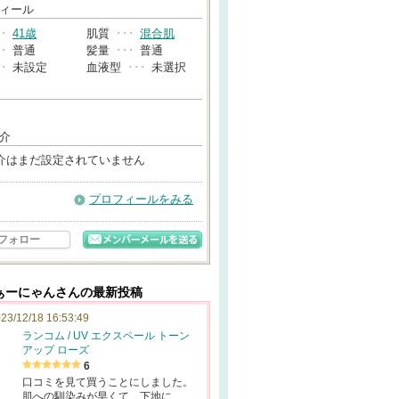
→
ィール
･･
41歳
肌質
･･･
混合肌
･･
普通
髪量
･･･
普通
･･
未設定
血液型
･･･
未選択
介
介はまだ設定されていません
プロフィールをみる
フォロー
ぁーにゃんさんの最新投稿
23/12/18 16:53:49
ランコム / UV エクスペール トーン
アップ ローズ
6
口コミを見て買うことにしました。
肌への馴染みが早くて、下地に…