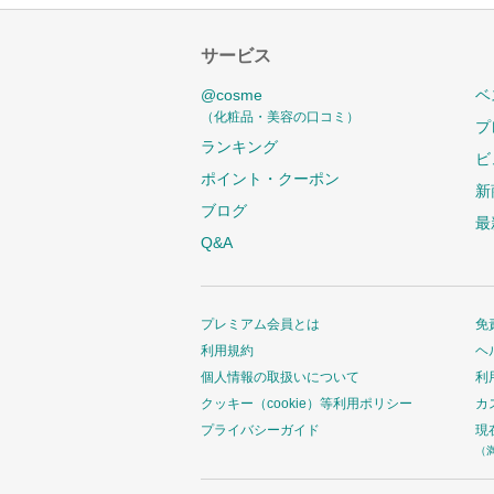
サービス
@cosme
ベ
（化粧品・美容の口コミ）
プ
ランキング
ビ
ポイント・クーポン
新
ブログ
最
Q&A
プレミアム会員とは
免
利用規約
ヘ
個人情報の取扱いについて
利
クッキー（cookie）等利用ポリシー
カ
プライバシーガイド
現
（