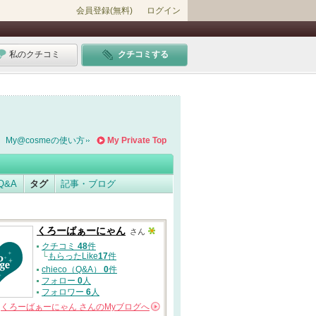
会員登録(無料)
ログイン
私のクチコミ
クチコミする
My@cosmeの使い方
My Private Top
Q&A
タグ
記事・ブログ
くろーばぁーにゃん
さん
クチコミ
48
件
└
もらったLike
17
件
chieco（Q&A）
0
件
フォロー
0
人
フォロワー
6
人
くろーばぁーにゃん
さんの
Myブログへ