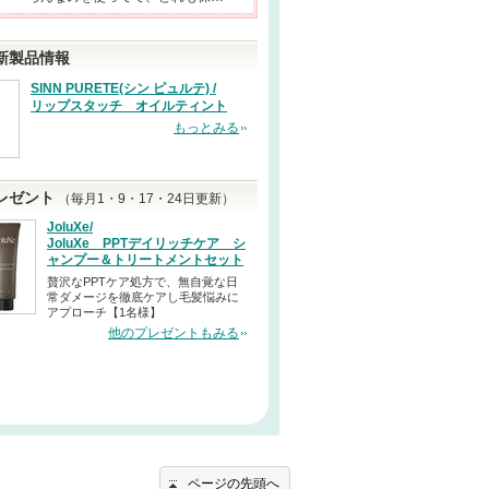
新製品情報
SINN PURETE(シン ピュルテ) /
リップスタッチ オイルティント
もっとみる
レゼント
（毎月1・9・17・24日更新）
JoluXe/
JoluXe PPTデイリッチケア シ
ャンプー＆トリートメントセット
贅沢なPPTケア処方で、無自覚な日
常ダメージを徹底ケアし毛髪悩みに
アプローチ【1名様】
他のプレゼントもみる
ページの先頭へ