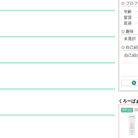
プロフ
年齢
･
髪質
･
星座
･
趣味
未選択
自己紹
自己紹
くろーば
20