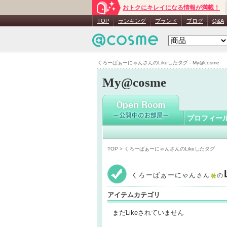
おトクにキレイになる情報が満載！
くろーば
TOP
ランキング
ブランド
ブログ
Q&A
くろーばぁーにゃんさんのLikeしたタグ - My@cosme
My@cosme
プロフィー
TOP
> くろーばぁーにゃんさんのLikeしたタグ
くろーばぁーにゃん
さん
の
アイテムカテゴリ
まだLikeされていません