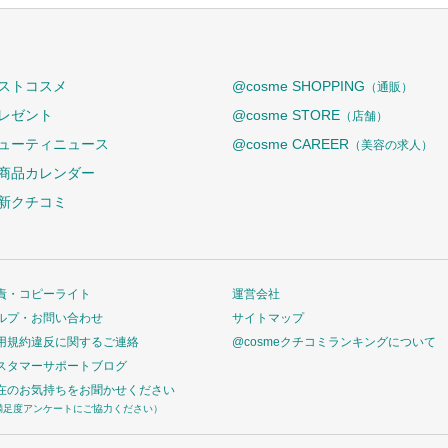
ストコスメ
@cosme SHOPPING
（通販）
レゼント
@cosme STORE
（店舗）
ューティニュース
@cosme CAREER
（美容の求人）
商品カレンダー
新クチコミ
責・コピーライト
運営会社
ルプ・お問い合わせ
サイトマップ
用規約違反に関するご連絡
@cosmeクチコミランキングについて
スタマーサポートブログ
在のお気持ちをお聞かせください
満足度アンケートにご協力ください）