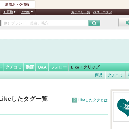
新着おトク情報
ぁーにゃ…
フォロー
さん
お買物
その他
カテゴリ一覧
ベストコスメ
ル
クチコミ
動画
Q&A
フォロー
Like・クリップ
商品
クチコミ
Likeしたタグ一覧
?
Likeしたタグとは