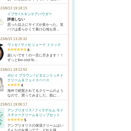
23/8/13 19:18:15
イプサ / スキンケアパウダー
評価しない
思った以上にサイズが多かった。笑
パフは柔らかくて着け心地も良…
23/6/15 13:26:32
ヴィセ / ヴィセ シェード トリック
6
超いいです！の一言に尽きます！！
ずっとtoo cool fo…
23/6/11 19:12:52
ボビイ ブラウン / ビタエンリッチド
クリーム＆フェイスベース
4
海外で絶賛されてるクリームのよう
なので、買ってみました。肌に…
23/6/11 19:06:17
アンブリオリス / フィラデルム モイ
スチャークリーム＆リップセット
5
アンブリオリスの保湿クリームはい
ろんなのを使ってて、どれも保…