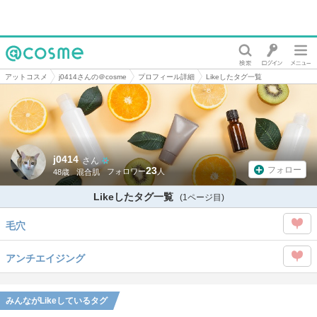
@cosme
アットコスメ
j0414さんの＠cosme
プロフィール詳細
Likeしたタグ一覧
j0414
さん
23
フォロー
48歳
混合肌
Likeしたタグ一覧
(1ページ目)
毛穴
この
アンチエイジング
タグ
この
を
タグ
みんながLikeしているタグ
Like