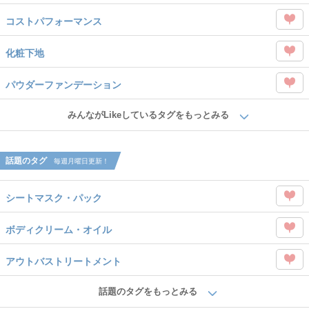
を
コストパフォーマンス
Like
この
化粧下地
タグ
この
を
パウダーファンデーション
タグ
Like
この
を
みんながLikeしているタグをもっとみる
タグ
Like
を
話題のタグ
毎週月曜日更新！
Like
シートマスク・パック
この
ボディクリーム・オイル
タグ
この
を
アウトバストリートメント
タグ
Like
この
を
話題のタグをもっとみる
タグ