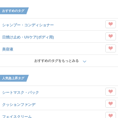
Like
を
おすすめのタグ
Like
シャンプー・コンディショナー
この
日焼け止め・UVケア(ボディ用)
タグ
この
を
美容液
タグ
Like
この
を
おすすめのタグをもっとみる
タグ
Like
を
人気急上昇タグ
Like
シートマスク・パック
この
クッションファンデ
タグ
この
を
フェイスクリーム