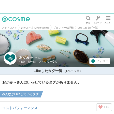
@cosme
アットコスメ
おがみ～さんの＠cosme
プロフィール詳細
Likeしたタグ一覧
おがみ～
さん
0
フォロー
41歳
脂性肌
Likeしたタグ一覧
(1ページ目)
おがみ～さんはLikeしているタグがありません。
みんながLikeしているタグ
Like
コストパフォーマンス