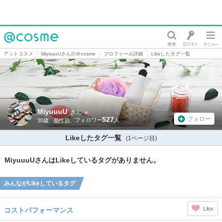
@cosme
アットコスメ
MiyuuuUさんの＠cosme
プロフィール詳細
Likeしたタグ一覧
MiyuuuU
さん
527
フォロー
30歳
脂性肌
Likeしたタグ一覧
(1ページ目)
MiyuuuUさんはLikeしているタグがありません。
みんながLikeしているタグ
Like
コストパフォーマンス