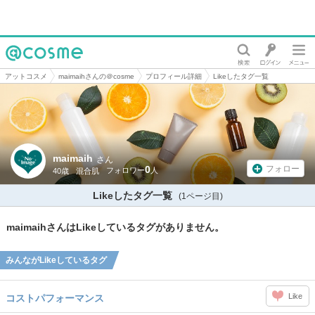
@cosme
アットコスメ
maimaihさんの＠cosme
プロフィール詳細
Likeしたタグ一覧
maimaih
さん
0
フォロー
40歳
混合肌
Likeしたタグ一覧
(1ページ目)
maimaihさんはLikeしているタグがありません。
みんながLikeしているタグ
Like
コストパフォーマンス