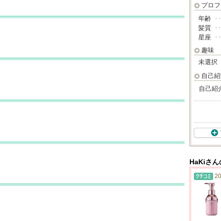
プロフ
年齢
･
髪質
･
星座
･
趣味
未選択
自己紹
自己紹
HaKiさ
20