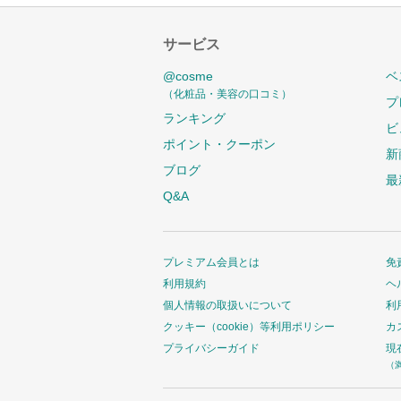
サービス
@cosme
ベ
（化粧品・美容の口コミ）
プ
ランキング
ビ
ポイント・クーポン
新
ブログ
最
Q&A
プレミアム会員とは
免
利用規約
ヘ
個人情報の取扱いについて
利
クッキー（cookie）等利用ポリシー
カ
プライバシーガイド
現
（