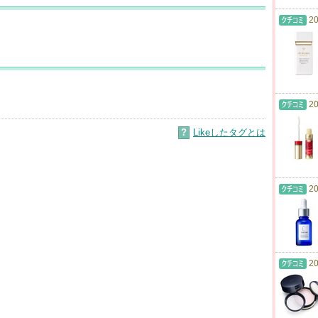
20
20
?
Likeしたタグとは
20
20