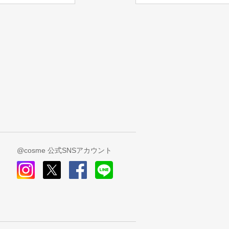
@cosme 公式SNSアカウント
instagram
x
facebook
line