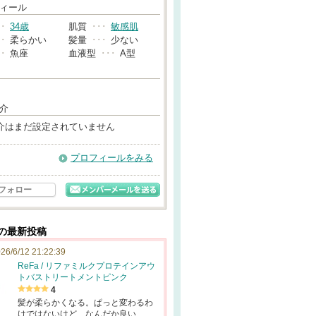
→
ィール
･･
34歳
肌質
･･･
敏感肌
･･
柔らかい
髪量
･･･
少ない
･･
魚座
血液型
･･･
A型
介
介はまだ設定されていません
プロフィールをみる
フォロー
んの最新投稿
26/6/12 21:22:39
ReFa / リファミルクプロテインアウ
トバストリートメントピンク
4
髪が柔らかくなる。ぱっと変わるわ
けではないけど、なんだか良い…