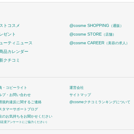
ストコスメ
@cosme SHOPPING
（通販）
レゼント
@cosme STORE
（店舗）
ューティニュース
@cosme CAREER
（美容の求人）
商品カレンダー
新クチコミ
責・コピーライト
運営会社
ルプ・お問い合わせ
サイトマップ
用規約違反に関するご連絡
@cosmeクチコミランキングについて
スタマーサポートブログ
在のお気持ちをお聞かせください
満足度アンケートにご協力ください）