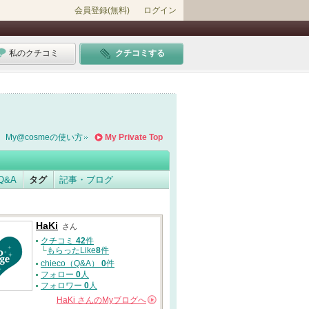
会員登録(無料)
ログイン
私のクチコミ
クチコミする
My@cosmeの使い方
My Private Top
Q&A
タグ
記事・ブログ
HaKi
さん
クチコミ
42
件
└
もらったLike
8
件
chieco（Q&A）
0
件
フォロー
0
人
フォロワー
0
人
HaKi
さんの
Myブログへ