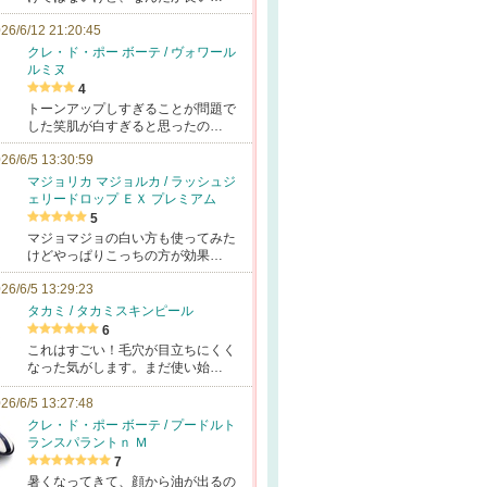
26/6/12 21:20:45
クレ・ド・ポー ボーテ / ヴォワール
ルミヌ
4
トーンアップしすぎることが問題で
した笑肌が白すぎると思ったの…
26/6/5 13:30:59
マジョリカ マジョルカ / ラッシュジ
ェリードロップ ＥＸ プレミアム
5
マジョマジョの白い方も使ってみた
けどやっぱりこっちの方が効果…
26/6/5 13:29:23
タカミ / タカミスキンピール
6
これはすごい！毛穴が目立ちにくく
なった気がします。まだ使い始…
26/6/5 13:27:48
クレ・ド・ポー ボーテ / プードルト
ランスパラントｎ Ｍ
7
暑くなってきて、顔から油が出るの