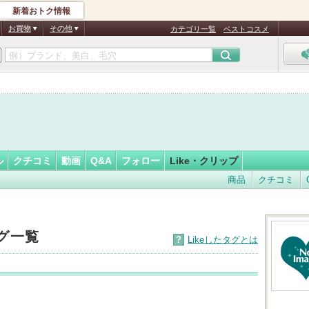
新着おトク情報
フォロー
お買物
その他
カテゴリ一覧
ベストコスメ
ル
クチコミ
動画
Q&A
フォロー
Like・クリップ
商品
クチコミ
タグ一覧
?
Likeしたタグとは