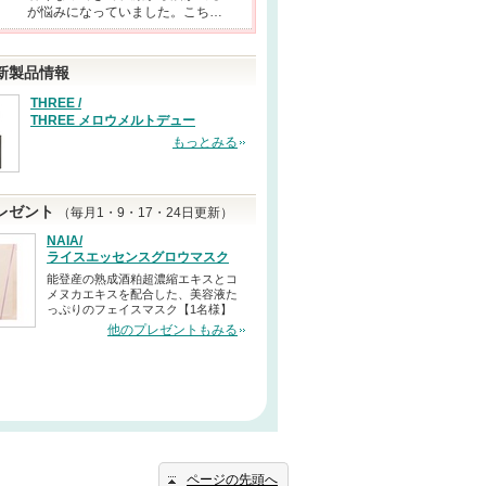
が悩みになっていました。こち…
新製品情報
THREE /
THREE メロウメルトデュー
もっとみる
レゼント
（毎月1・9・17・24日更新）
NAIA/
ライスエッセンスグロウマスク
能登産の熟成酒粕超濃縮エキスとコ
メヌカエキスを配合した、美容液た
っぷりのフェイスマスク【1名様】
他のプレゼントもみる
ページの先頭へ