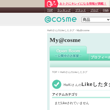
おトクにキレイになる情報が満載！
HaKi
さん
TOP
ランキング
ブランド
ブログ
Q&A
HaKiさんのLikeしたタグ - My@cosme
My@cosme
プロフィー
TOP
> HaKiさんのLikeしたタグ
Likeした
HaKi
さんの
アイテムカテゴリ
まだLikeされていません