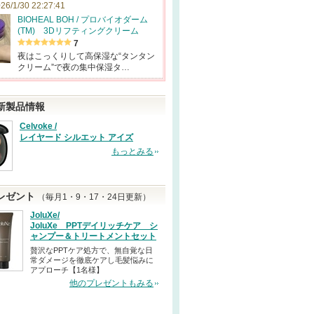
26/1/30 22:27:41
BIOHEAL BOH / プロバイオダーム
(TM) 3Dリフティングクリーム
7
夜はこっくりして高保湿な“タンタン
クリーム”で夜の集中保湿タ…
新製品情報
Celvoke /
レイヤード シルエット アイズ
もっとみる
レゼント
（毎月1・9・17・24日更新）
JoluXe/
JoluXe PPTデイリッチケア シ
ャンプー＆トリートメントセット
贅沢なPPTケア処方で、無自覚な日
常ダメージを徹底ケアし毛髪悩みに
アプローチ【1名様】
他のプレゼントもみる