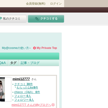
会員登録(無料)
ログイン
私のクチコミ
クチコミする
My@cosmeの使い方
My Private Top
Q&A
タグ
記事・ブログ
mimi12777
さん
クチコミ
30
件
└
もらったLike
9
件
chieco（Q&A）
0
件
フォロー
0
人
フォロワー
0
人
mimi12777
さんの
Myブログへ