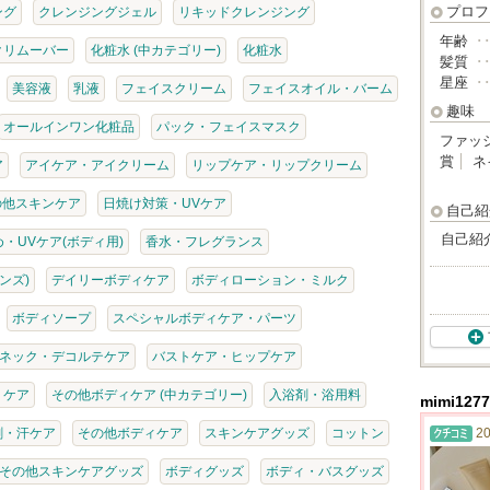
プロフ
ング
クレンジングジェル
リキッドクレンジング
年齢
･
クリムーバー
化粧水 (中カテゴリー)
化粧水
髪質
･
星座
･
美容液
乳液
フェイスクリーム
フェイスオイル・バーム
趣味
オールインワン化粧品
パック・フェイスマスク
ファッ
賞
ネ
ア
アイケア・アイクリーム
リップケア・リップクリーム
の他スキンケア
日焼け対策・UVケア
自己紹
自己紹
・UVケア(ボディ用)
香水・フレグランス
ンズ)
デイリーボディケア
ボディローション・ミルク
ボディソープ
スペシャルボディケア・パーツ
ネック・デコルテケア
バストケア・ヒップケア
・ケア
その他ボディケア (中カテゴリー)
入浴剤・浴用料
mimi12
剤・汗ケア
その他ボディケア
スキンケアグッズ
コットン
20
その他スキンケアグッズ
ボディグッズ
ボディ・バスグッズ