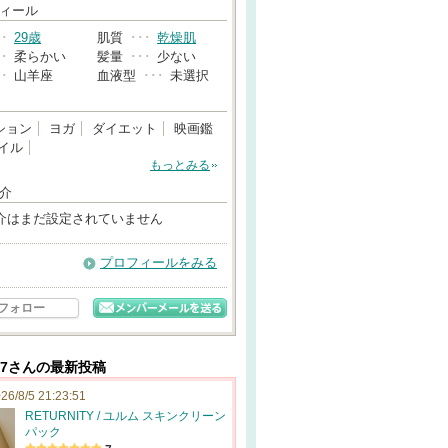
→
ィール
･･
29歳
肌質
･･･
乾燥肌
･･
柔らかい
髪量
･･･
少ない
･･
山羊座
血液型
･･･
未選択
ション
ヨガ
ダイエット
映画鑑
イル
もっとみる
介
介はまだ設定されていません
プロフィールをみる
フォロー
777さんの最新投稿
26/8/5 21:23:51
RETURNITY / ユルム スキンクリーン
パック