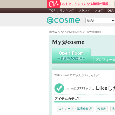
おトクにキレイになる情報が満載！
mimi1277
TOP
ランキング
ブランド
ブログ
Q&A
mimi12777さんのLikeしたタグ - My@cosme
My@cosme
プロフィー
TOP
> mimi12777さんのLikeしたタグ
Like
mimi12777
さんの
アイテムカテゴリ
スキンケア・基礎化粧品
洗顔料
洗