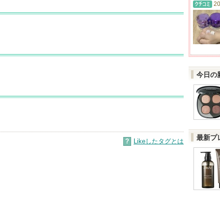
20
今日の
最新プ
?
Likeしたタグとは