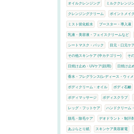
オイルクレンジング
ミルククレンジ
クレンジングクリーム
ポイントメイ
ミスト状化粧水
ブースター・導入液
乳液・美容液・フェイスクリームなど
シートマスク・パック
目元・口元ケ
その他スキンケア (中カテゴリー)
そ
日焼け止め・UVケア(顔用)
日焼け止め
香水・フレグランス(レディース・ウィメ
ボディクリーム・オイル
ボディ石鹸
ボディマッサージ
ボディスクラブ
レッグ・フットケア
ハンドクリーム
脱毛・除毛ケア
デオドラント・制汗
あぶらとり紙
スキンケア美容家電