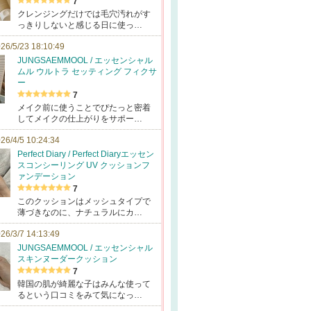
7
クレンジングだけでは毛穴汚れがす
っきりしないと感じる日に使っ…
26/5/23 18:10:49
JUNGSAEMMOOL / エッセンシャル
ムル ウルトラ セッティング フィクサ
ー
7
メイク前に使うことでぴたっと密着
してメイクの仕上がりをサポー…
26/4/5 10:24:34
Perfect Diary / Perfect Diaryエッセン
スコンシーリング UV クッションフ
ァンデーション
7
このクッションはメッシュタイプで
薄づきなのに、ナチュラルにカ…
26/3/7 14:13:49
JUNGSAEMMOOL / エッセンシャル
スキンヌーダークッション
7
韓国の肌が綺麗な子はみんな使って
るという口コミをみて気になっ…