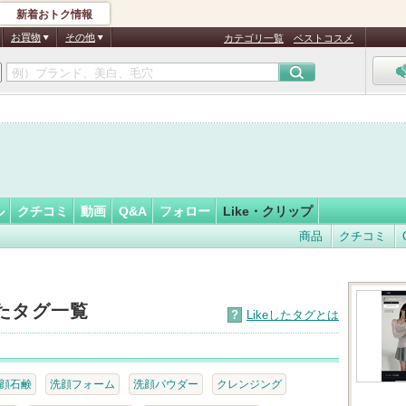
新着おトク情報
7
フォロー
さん
お買物
その他
カテゴリ一覧
ベストコスメ
ル
クチコミ
動画
Q&A
フォロー
Like・クリップ
商品
クチコミ
したタグ一覧
?
Likeしたタグとは
顔石鹸
洗顔フォーム
洗顔パウダー
クレンジング