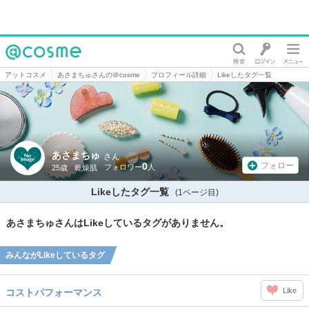
@cosme
アットコスメ
あさまちゅさんの＠cosme
プロフィール詳細
Likeしたタグ一覧
あさまちゅ
さん
0
フォロー
25歳
乾燥肌
Likeしたタグ一覧
(1ページ目)
あさまちゅさんはLikeしているタグがありません。
みんながLikeしているタグ
Like
コストパフォーマンス