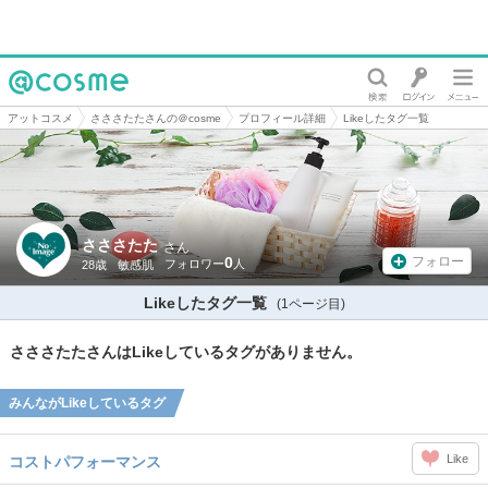
@cosme
アットコスメ
さささたたさんの＠cosme
プロフィール詳細
Likeしたタグ一覧
さささたた
さん
0
フォロー
28歳
敏感肌
Likeしたタグ一覧
(1ページ目)
さささたたさんはLikeしているタグがありません。
みんながLikeしているタグ
Like
コストパフォーマンス