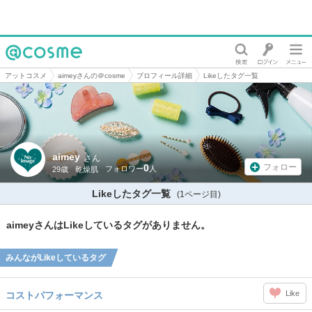
@cosme
アットコスメ
aimeyさんの＠cosme
プロフィール詳細
Likeしたタグ一覧
aimey
さん
0
フォロー
29歳
乾燥肌
Likeしたタグ一覧
(1ページ目)
aimeyさんはLikeしているタグがありません。
みんながLikeしているタグ
Like
コストパフォーマンス