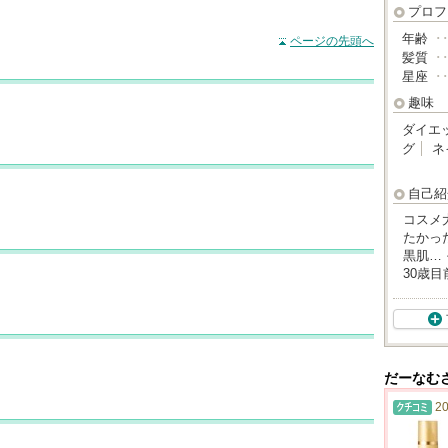
プロフ
年齢
･
ページの先頭へ
髪質
･
星座
･
趣味
ダイエ
グ
ネ
自己紹
コスメ
たかっ
黒肌…
30歳
だーなむ
20