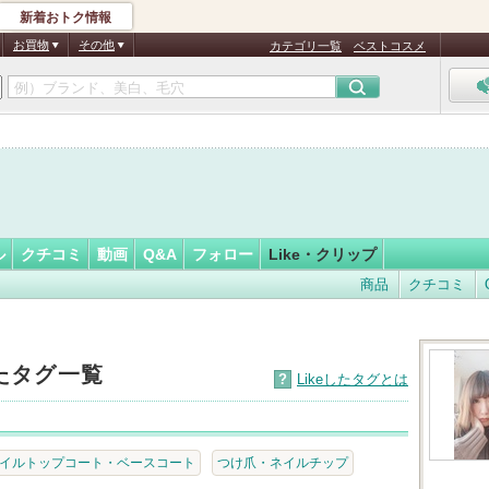
新着おトク情報
フォロー
さん
お買物
その他
カテゴリ一覧
ベストコスメ
認
証
済
ル
クチコミ
動画
Q&A
フォロー
Like・クリップ
商品
クチコミ
したタグ一覧
?
Likeしたタグとは
イルトップコート・ベースコート
つけ爪・ネイルチップ