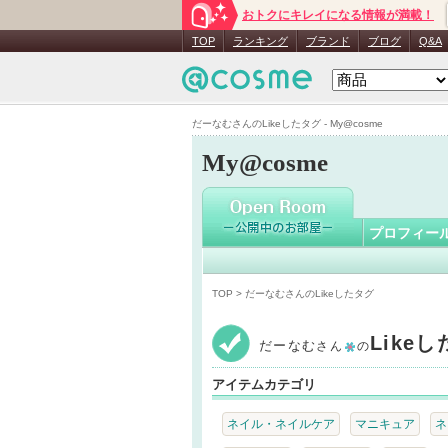
おトクにキレイになる情報が満載！
だーなむ
TOP
ランキング
ブランド
ブログ
Q&A
だーなむさんのLikeしたタグ - My@cosme
My@cosme
プロフィー
TOP
> だーなむさんのLikeしたタグ
Like
だーなむ
さん
の
アイテムカテゴリ
ネイル・ネイルケア
マニキュア
ネ