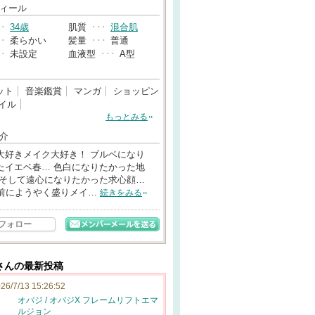
→
ィール
･･
34歳
肌質
･･･
混合肌
･･
柔らかい
髪量
･･･
普通
･･
未設定
血液型
･･･
A型
ット
音楽鑑賞
マンガ
ショッピン
イル
もっとみる
介
大好きメイク大好き！ ブルベになり
たイエベ春… 色白になりたかった地
 そして遠心になりたかった求心顔…
目前にようやく盛りメイ…
続きをみる
フォロー
さんの最新投稿
26/7/13 15:26:52
オバジ / オバジX フレームリフトエマ
ルジョン