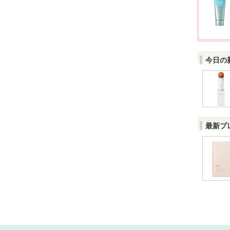
今日の
最新プ