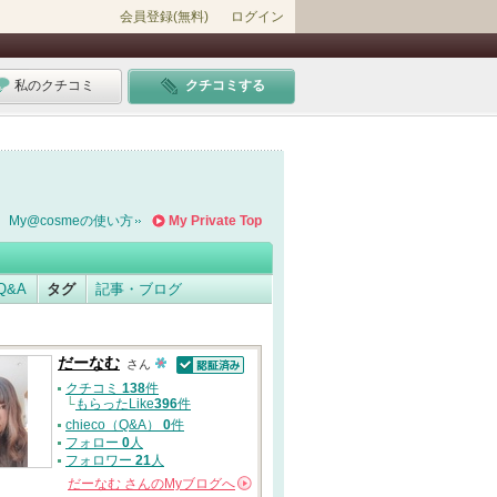
会員登録(無料)
ログイン
私のクチコミ
クチコミする
My@cosmeの使い方
My Private Top
Q&A
タグ
記事・ブログ
だーなむ
さん
認証済
クチコミ
138
件
└
もらったLike
396
件
chieco（Q&A）
0
件
フォロー
0
人
フォロワー
21
人
だーなむ
さんの
Myブログへ