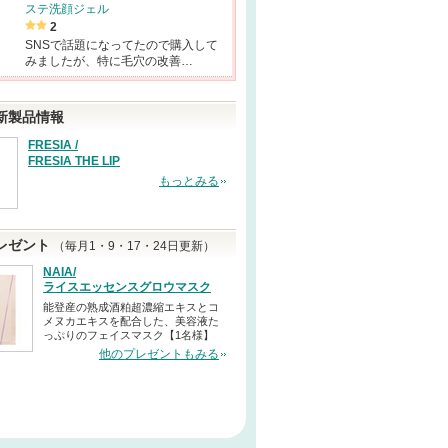
ステ洗顔ジェル
2
SNSで話題になってたので購入して
みましたが、特に毛穴の改善…
新製品情報
FRESIA /
FRESIA THE LIP
もっとみる
レゼント
（毎月1・9・17・24日更新）
NAIA/
ライスエッセンスグロウマスク
能登産の熟成酒粕超濃縮エキスとコ
メヌカエキスを配合した、美容液た
っぷりのフェイスマスク【1名様】
他のプレゼントもみる