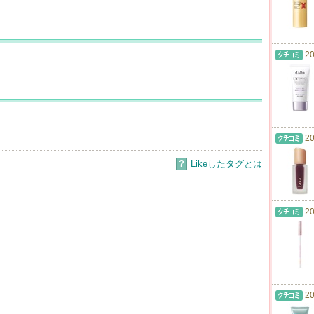
20
20
?
Likeしたタグとは
20
20