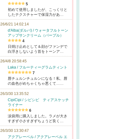
5
初めて使用しましたが、こっくりと
したテクスチャーで保湿力があ…
26/6/21 14:02:14
d'Alba(ダルバ) / ウォータフルトーン
アップサンクリーム（パープル）
4
日焼け止めとして＆顔がファンデで
白浮きしないよう首をトーンア…
26/4/8 20:58:45
Laka / フルーティーグラムティント
7
唇チュルンチュルンになる！私、唇
の血色がめちゃくちゃ悪くて……
26/3/30 13:35:52
CipiCipi / シピシピ ティアスケッチ
ライナー
6
涙袋用に購入しました。ラメが大き
すぎず小さすぎずちょうど良く…
26/3/30 13:30:47
アクアレーベル / アクアレーベル エ