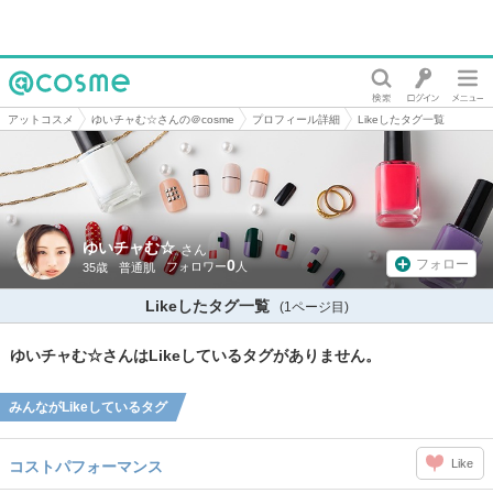
@cosme
アットコスメ
ゆいチャむ☆さんの＠cosme
プロフィール詳細
Likeしたタグ一覧
ゆいチャむ☆
さん
0
フォロー
35歳
普通肌
Likeしたタグ一覧
(1ページ目)
ゆいチャむ☆さんはLikeしているタグがありません。
みんながLikeしているタグ
Like
コストパフォーマンス