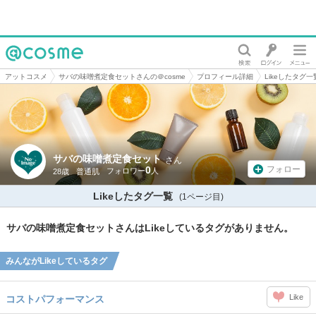
@cosme
アットコスメ
サバの味噌煮定食セットさんの＠cosme
プロフィール詳細
Likeしたタグ一
サバの味噌煮定食セット
さん
0
フォロー
28歳
普通肌
Likeしたタグ一覧
(1ページ目)
サバの味噌煮定食セットさんはLikeしているタグがありません。
みんながLikeしているタグ
Like
コストパフォーマンス