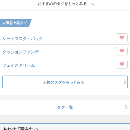
を
おすすめのタグをもっとみる
タグ
Like
を
人気急上昇タグ
Like
シートマスク・パック
この
クッションファンデ
タグ
この
を
フェイスクリーム
タグ
Like
この
を
タグ
人気のタグをもっとみる
Like
を
Like
タグ一覧
あわせて読みたい