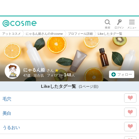
@cosme
アットコスメ
にゃるん姫さんの＠cosme
プロフィール詳細
Likeしたタグ一覧
にゃるん姫
さん
148
フォロー
47歳
混合肌
Likeしたタグ一覧
(1ページ目)
毛穴
この
美白
タグ
この
を
うるおい
タグ
Like
この