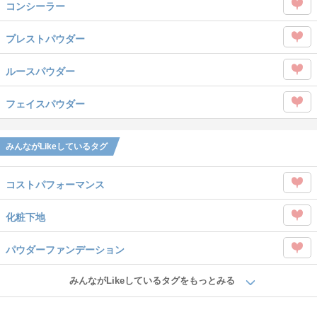
を
コンシーラー
タグ
Like
この
を
プレストパウダー
タグ
Like
この
を
ルースパウダー
タグ
Like
この
を
フェイスパウダー
タグ
Like
この
を
タグ
みんながLikeしているタグ
Like
を
コストパフォーマンス
Like
この
化粧下地
タグ
この
を
パウダーファンデーション
タグ
Like
この
を
みんながLikeしているタグをもっとみる
タグ
Like
を