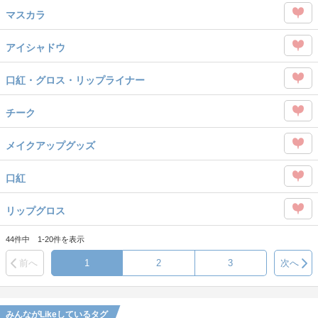
この
を
マスカラ
タグ
Like
この
を
アイシャドウ
タグ
Like
この
を
口紅・グロス・リップライナー
タグ
Like
この
を
チーク
タグ
Like
この
を
メイクアップグッズ
タグ
Like
この
を
口紅
タグ
Like
この
を
リップグロス
タグ
Like
この
を
44件中 1-20件を表示
タグ
Like
前へ
1
2
3
次へ
を
Like
みんながLikeしているタグ