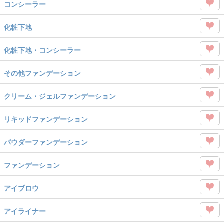
を
コンシーラー
タグ
Like
この
を
化粧下地
タグ
Like
この
を
化粧下地・コンシーラー
タグ
Like
この
を
その他ファンデーション
タグ
Like
この
を
クリーム・ジェルファンデーション
タグ
Like
この
を
リキッドファンデーション
タグ
Like
この
を
パウダーファンデーション
タグ
Like
この
を
ファンデーション
タグ
Like
この
を
アイブロウ
タグ
Like
この
を
アイライナー
タグ
Like