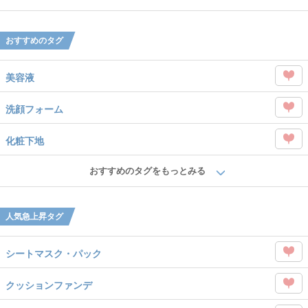
タグ
Like
を
おすすめのタグ
Like
美容液
この
洗顔フォーム
タグ
この
を
化粧下地
タグ
Like
この
を
おすすめのタグをもっとみる
タグ
Like
を
人気急上昇タグ
Like
シートマスク・パック
この
クッションファンデ
タグ
この