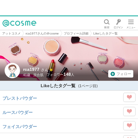
@cosme
アットコスメ
rca1977さんの＠cosme
プロフィール詳細
Likeしたタグ一覧
rca1977
さん
148
フォロー
41歳
混合肌
Likeしたタグ一覧
(1ページ目)
プレストパウダー
この
ルースパウダー
タグ
この
を
フェイスパウダー
タグ
Like
この