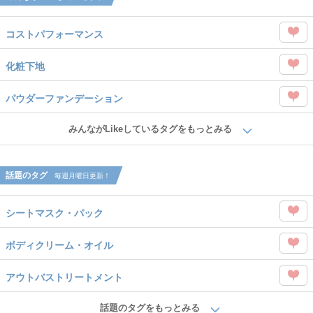
コストパフォーマンス
この
化粧下地
タグ
この
を
パウダーファンデーション
タグ
Like
この
を
みんながLikeしているタグをもっとみる
タグ
Like
を
話題のタグ
毎週月曜日更新！
Like
シートマスク・パック
この
ボディクリーム・オイル
タグ
この
を
アウトバストリートメント
タグ
Like
この
を
話題のタグをもっとみる