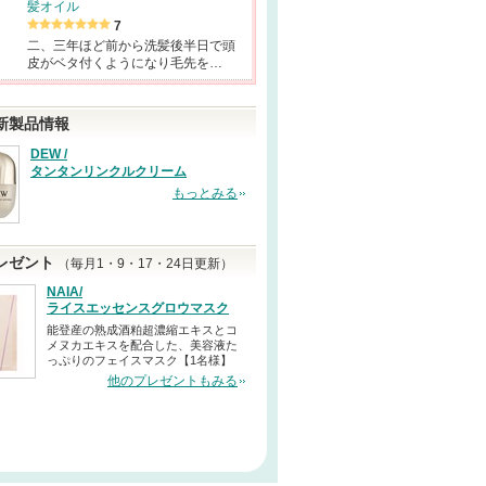
髪オイル
7
二、三年ほど前から洗髪後半日で頭
皮がベタ付くようになり毛先を…
新製品情報
DEW /
タンタンリンクルクリーム
もっとみる
レゼント
（毎月1・9・17・24日更新）
NAIA/
ライスエッセンスグロウマスク
能登産の熟成酒粕超濃縮エキスとコ
メヌカエキスを配合した、美容液た
っぷりのフェイスマスク【1名様】
他のプレゼントもみる