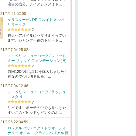
注目の成分、ナイアシンアミド…
21/4/6 21:52:00
ケラスターゼ / DP フルイド オレオ
リラックス
7
最近ヘアオイルにハマりまくってい
ます。シャンプー後のトリート…
21/3/27 04:25:02
メイベリン ニューヨーク / フィット
ミー リキッド ファンデーション(旧)
7
前回120今回は115を購入しました！
春なので少し明るめを、…
21/3/27 04:12:46
メイベリン ニューヨーク / ラッシュ
ニスタ N
7
リピです…ポーチの中でも見つけや
すいこのビビッドなピンクのボ…
21/2/26 22:34:59
ロレアル パリ / エクストラオーディ
ナリー オイル エクラアンペリアル 艶