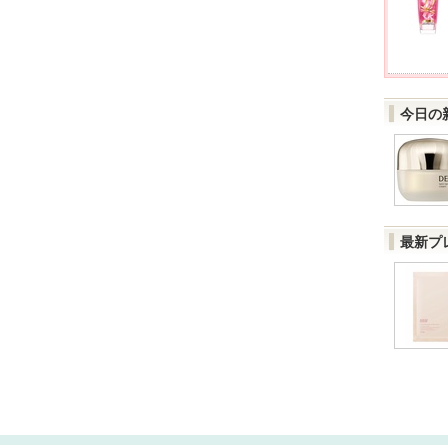
今日の
最新プ