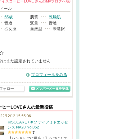
アイスコーヒーLOVE
さんの
Myブログへ
→
ィール
･･
56歳
肌質
･･･
乾燥肌
･･
普通
髪量
･･･
普通
･･
乙女座
血液型
･･･
未選択
介
介はまだ設定されていません
プロフィールをみる
フォロー
ーヒーLOVEさんの最新投稿
22/12/12 15:55:06
KISOCARE / キソ ナイアミドエッセ
ンス NA20 No.052
7
【ハンドケアに最高！】シワに！で