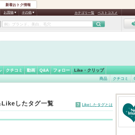
新着おトク情報
ヒーLO…
フォロー
さん
お買物
その他
カテゴリ一覧
ベストコスメ
認
証
済
ル
クチコミ
動画
Q&A
フォロー
Like・クリップ
商品
クチコミ
Likeしたタグ一覧
の
?
Likeしたタグとは