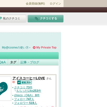
会員登録(無料)
ログイン
私のクチコミ
クチコミする
My@cosmeの使い方
My Private Top
Q&A
タグ
記事・ブログ
アイスコーヒーLOVE
さん
認証済
クチコミ
73
件
└
もらったLike
253
件
chieco（Q&A）
0
件
フォロー
747
人
フォロワー
519
人