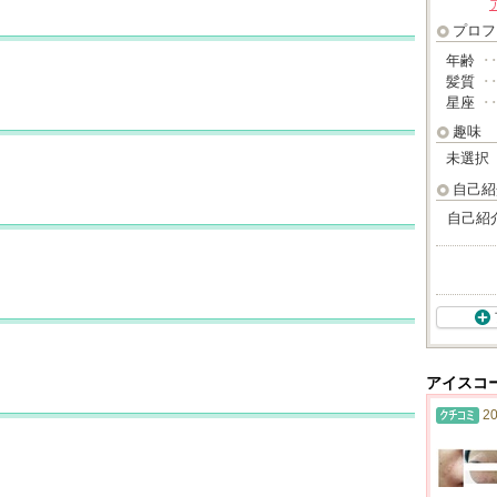
プロフ
年齢
･
髪質
･
星座
･
趣味
未選択
自己紹
自己紹
アイスコ
20