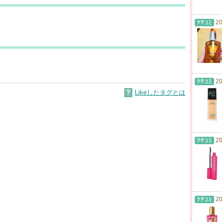
20
20
?
Likeしたタグとは
20
20