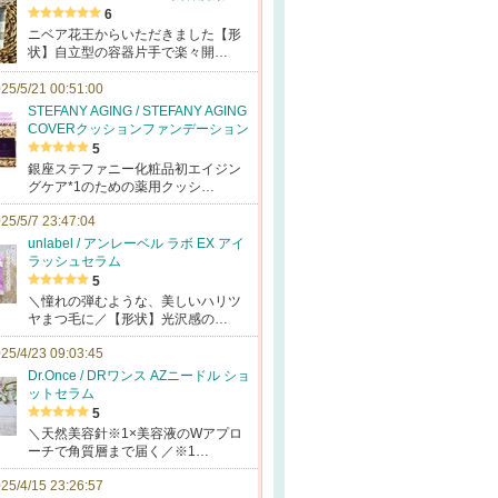
6
ニベア花王からいただきました【形
状】自立型の容器片手で楽々開…
25/5/21 00:51:00
STEFANY AGING / STEFANY AGING
COVERクッションファンデーション
5
銀座ステファニー化粧品初エイジン
グケア*1のための薬用クッシ…
25/5/7 23:47:04
unlabel / アンレーベル ラボ EX アイ
ラッシュセラム
5
＼憧れの弾むような、美しいハリツ
ヤまつ毛に／【形状】光沢感の…
25/4/23 09:03:45
Dr.Once / DRワンス AZニードル ショ
ットセラム
5
＼天然美容針※1×美容液のWアプロ
ーチで角質層まで届く／※1…
25/4/15 23:26:57