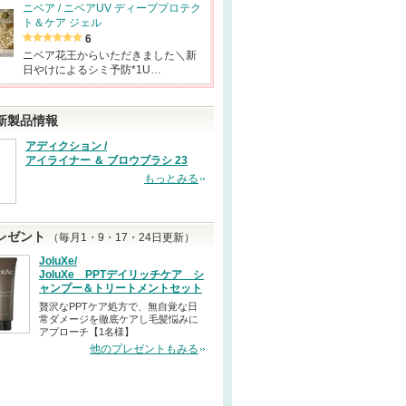
ニベア / ニベアUV ディーププロテク
ト＆ケア ジェル
6
ニベア花王からいただきました＼新
日やけによるシミ予防*1U…
新製品情報
アディクション /
アイライナー ＆ ブロウブラシ 23
もっとみる
レゼント
（毎月1・9・17・24日更新）
JoluXe/
JoluXe PPTデイリッチケア シ
ャンプー＆トリートメントセット
贅沢なPPTケア処方で、無自覚な日
常ダメージを徹底ケアし毛髪悩みに
アプローチ【1名様】
他のプレゼントもみる