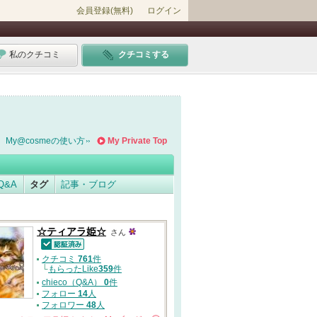
会員登録(無料)
ログイン
私のクチコミ
クチコミする
My@cosmeの使い方
My Private Top
Q&A
タグ
記事・ブログ
☆ティアラ姫☆
さん
認証済
クチコミ
761
件
└
もらったLike
359
件
chieco（Q&A）
0
件
フォロー
14
人
フォロワー
48
人