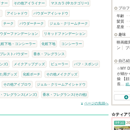
イナー
その他アイライナー
マスカラ (中カテゴリー)
プロフ
ト
アイシャドウ
パウダーアイシャドウ
年齢
･
髪質
･
チーク
パウダーチーク
ジェル・クリームチーク
星座
･
ウダーファンデーション
リキッドファンデーション
趣味
映画鑑
化粧下地・コンシーラー
化粧下地
コンシーラー
ン
ブ
プレストパウダー
香水・フレグランス
自己紹
ンズ)
メイクアップグッズ
ビューラー
パフ・スポンジ
☆MY 
が細か
た用グッズ
化粧ポーチ
その他メイクグッズ
燥 【
長…
続
その他アイブロウ
ジェル・クリームアイシャドウ
・フレグランス(メンズ)
香水・フレグランス(その他)
ページの先頭へ
☆ティア
20