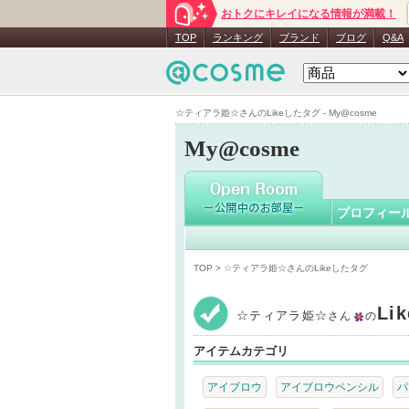
おトクにキレイになる情報が満載！
☆ティア
TOP
ランキング
ブランド
ブログ
Q&A
☆ティアラ姫☆さんのLikeしたタグ - My@cosme
My@cosme
プロフィー
TOP
> ☆ティアラ姫☆さんのLikeしたタグ
Li
☆ティアラ姫☆
さん
の
アイテムカテゴリ
アイブロウ
アイブロウペンシル
パ