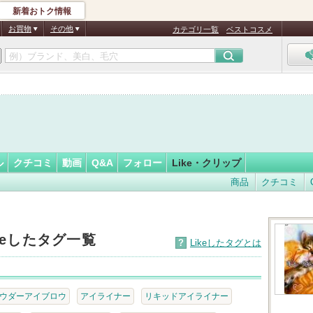
新着おトク情報
ラ姫☆
フォロー
さん
お買物
その他
カテゴリ一覧
ベストコスメ
認
証
済
ル
クチコミ
動画
Q&A
フォロー
Like・クリップ
商品
クチコミ
keしたタグ一覧
?
Likeしたタグとは
ウダーアイブロウ
アイライナー
リキッドアイライナー