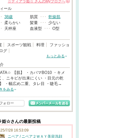
☆ティアラ姫☆
さんの
Myブログへ
→
ィール
･･
38歳
肌質
･･･
乾燥肌
･･
柔らかい
髪量
･･･
少ない
･･
天秤座
血液型
･･･
O型
賞
スポーツ観戦
料理
ファッショ
ログ
もっとみる
介
DATA☆ 【肌】 ・カバマBO10 ・キメ
く、ニキビが出来にくい ・目元の乾
顔】 ・幅広め二重、タレ目 ・睫毛→
きをみる
フォロー
ラ姫☆さんの最新投稿
25/7/28 16:53:09
ニベア / ニベア２ＷＡＹ美容洗顔