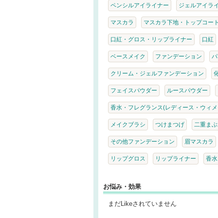
ペンシルアイライナー
ジェルアイラ
マスカラ
マスカラ下地・トップコー
口紅・グロス・リップライナー
口紅
ベースメイク
ファンデーション
パ
クリーム・ジェルファンデーション
フェイスパウダー
ルースパウダー
香水・フレグランス(レディース・ウィメ
メイクブラシ
つけまつげ
二重まぶ
その他ファンデーション
眉マスカラ
リップグロス
リップライナー
香水
お悩み・効果
まだLikeされていません