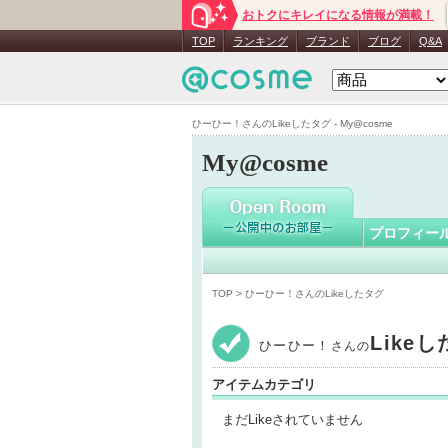
おトクにキレイになる情報が満載！
ひーひー
TOP
ランキング
ブランド
ブログ
Q&A
ひーひー！さんのLikeしたタグ - My@cosme
My@cosme
プロフィー
TOP
> ひーひー！さんのLikeしたタグ
Like
ひーひー！
さんの
アイテムカテゴリ
まだLikeされていません