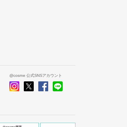
@cosme 公式SNSアカウント
instagram
x
facebook
line