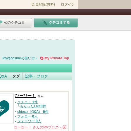
会員登録(無料)
ログイン
私のクチコミ
クチコミする
My@cosmeの使い方
My Private Top
Q&A
タグ
記事・ブログ
ひーひー！
さん
クチコミ
1
件
└
もらったLike
0
件
chieco（Q&A）
0
件
フォロー
0
人
フォロワー
0
人
ひーひー！
さんの
Myブログへ