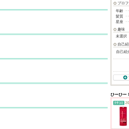
プロフ
年齢
･
髪質
･
星座
･
趣味
未選択
自己紹
自己紹
ひーひー
20