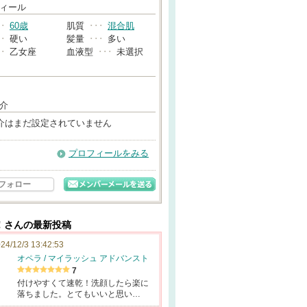
→
ィール
･･
60歳
肌質
･･･
混合肌
･･
硬い
髪量
･･･
多い
･･
乙女座
血液型
･･･
未選択
介
介はまだ設定されていません
プロフィールをみる
フォロー
！さんの最新投稿
24/12/3 13:42:53
オペラ / マイラッシュ アドバンスト
7
付けやすくて速乾！洗顔したら楽に
落ちました。とてもいいと思い…