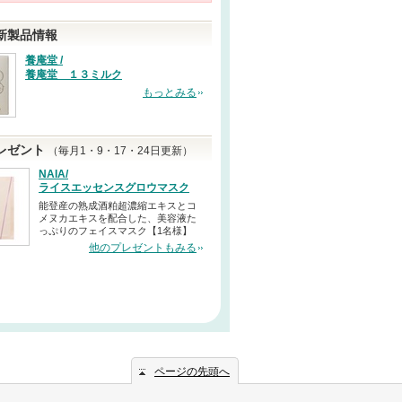
新製品情報
養庵堂 /
養庵堂 １３ミルク
もっとみる
レゼント
（毎月1・9・17・24日更新）
NAIA/
ライスエッセンスグロウマスク
能登産の熟成酒粕超濃縮エキスとコ
メヌカエキスを配合した、美容液た
っぷりのフェイスマスク【1名様】
他のプレゼントもみる
ページの先頭へ