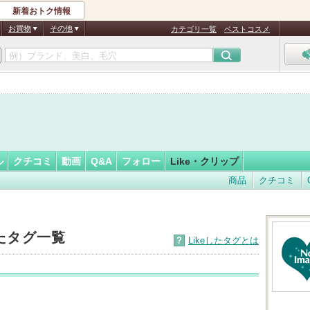
新着おトク情報
！
フォロー
さん
お買物
その他
カテゴリ一覧
ベストコスメ
ル
クチコミ
動画
Q&A
フォロー
Like・クリップ
商品
クチコミ
したタグ一覧
?
Likeしたタグとは