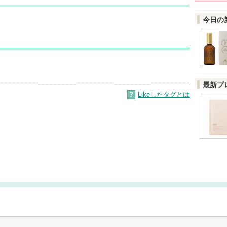
今日の
最新プ
?
Likeしたタグとは