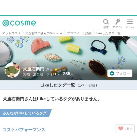
@cosme
アットコスメ
犬座右衛門さんの＠cosme
プロフィール詳細
Likeしたタグ一覧
犬座右衛門
さん
285
フォロー
35歳
混合肌
Likeしたタグ一覧
(1ページ目)
犬座右衛門さんはLikeしているタグがありません。
みんながLikeしているタグ
Like
コストパフォーマンス