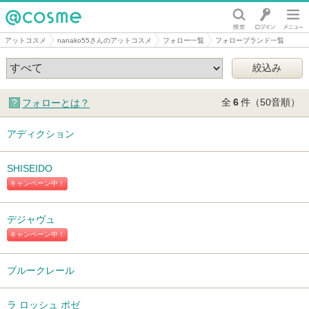
@cosme
アットコスメ
nanako55さんのアットコスメ
フォロー一覧
フォローブランド一覧
全
6
件（50音順）
フォローとは？
アディクション
SHISEIDO
キャンペーン中！
デジャヴュ
キャンペーン中！
ブルークレール
ラ ロッシュ ポゼ