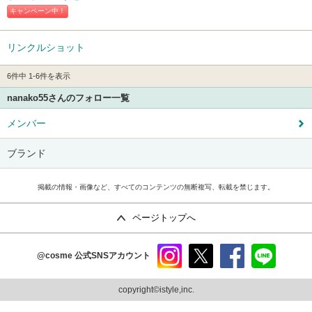
キャンペーン中！
リンクルショット
6件中 1-6件を表示
nanako55さんのフォロー一覧
メンバー
ブランド
掲載の情報・画像など、すべてのコンテンツの無断複写、転載を禁じます。
ページトップへ
@cosme
公式SNSアカウント
instag
x
faceb
line
ram
ook
copyright©istyle,inc.