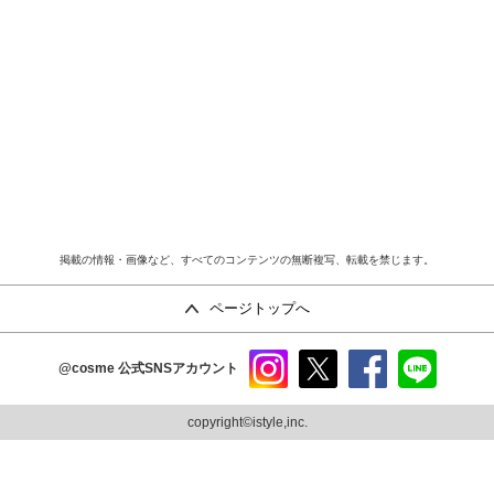
掲載の情報・画像など、すべてのコンテンツの無断複写、転載を禁じます。
ページトップへ
@cosme
公式SNSアカウント
instag
x
faceb
line
ram
ook
copyright©istyle,inc.