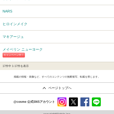
NARS
ヒロインメイク
マキアージュ
メイベリン ニューヨーク
キャンペーン中！
17件中 1-17件を表示
掲載の情報・画像など、すべてのコンテンツの無断複写、転載を禁じます。
ページトップへ
@cosme
公式SNSアカウント
instag
x
faceb
line
ram
ook