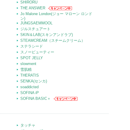
SHIRORU
THE ANSWER
Jo Malone London(ジョー マローン ロンド
ン)
JUNGSAEMMOOL
ジルスチュアート
SKIN＆LAB(スキンアンドラブ)
STEAMCREAM（スチームクリーム）
ステラシード
スノービューティー
SPOT JELLY
slowment
雪肌精
THERATIS
SENKA(センカ)
soaddicted
SOFINA iP
SOFINA BASIC＋
タッチャ