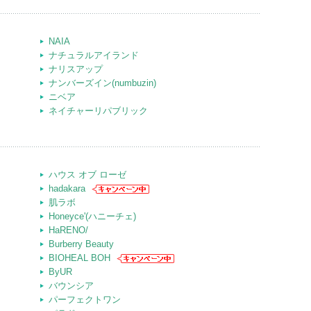
NAIA
ナチュラルアイランド
ナリスアップ
ナンバーズイン(numbuzin)
ニベア
ネイチャーリパブリック
ハウス オブ ローゼ
hadakara
肌ラボ
Honeyce'(ハニーチェ)
HaRENO/
Burberry Beauty
BIOHEAL BOH
ByUR
バウンシア
パーフェクトワン