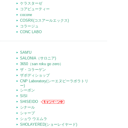
ケラスターゼ
コアビューティー
cocone
COSRX(コスアールエックス)
コラージュ
CONC LABO
SAM'U
SALONIA（サロニア)
3650（san roku go zero）
ザ・コラーゲン
ザボディショップ
CNP Laboratory(シーエヌピーラボラトリ
ー)
シーボン
SISI
SHISEIDO
シナール
シャープ
シュウ ウエムラ
SHOLAYERED(ショーレイヤード)