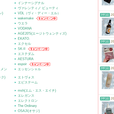
インナーシグナル
ヴァレンティノ ビューティ
ン)
VDL（ヴィ・ディー・エル）
20
wakemake
ウエラ
VODANA
AGE20'S(エージトウェンティズ)
EKATO.
20
エクセル
SK-II
エステダム
AESTURA
espoir
20
トメン
エッセンシャル
ック)
エトヴォス
エピステーム
msh(エム・エス・エイチ)
エレガンス
20
エレクトロン
The Ordinary
OSAJI(オサジ)