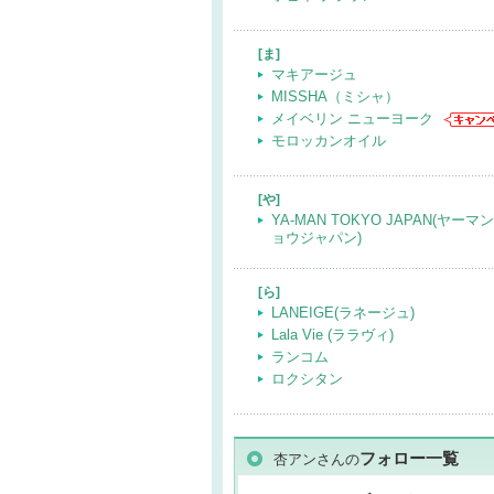
[ま]
マキアージュ
MISSHA（ミシャ）
メイベリン ニューヨーク
モロッカンオイル
[や]
YA-MAN TOKYO JAPAN(ヤー
ョウジャパン)
[ら]
LANEIGE(ラネージュ)
Lala Vie (ララヴィ)
ランコム
ロクシタン
フォロー一覧
杏アンさんの