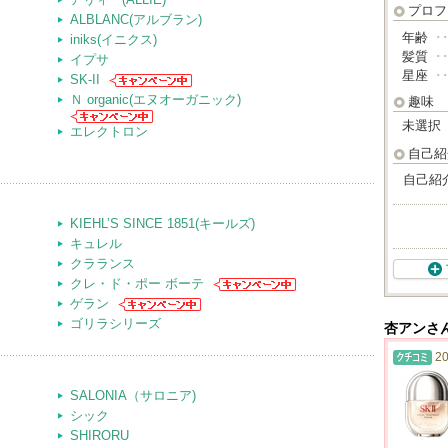
プロフ
ALBLANC(アルブラン)
年齢
･
iniks(イニクス)
髪質
･
イプサ
星座
･
SK-II
Ｎ organic(エヌオーガニック)
趣味
未選択
エレクトロン
自己紹
自己紹
KIEHL’S SINCE 1851(キールズ)
キュレル
クラランス
クレ・ド・ポー ボーテ
ゲラン
ゴリラシリーズ
杏アンさ
20
SALONIA（サロニア)
シック
SHIRORU