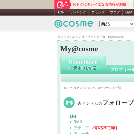
おトクにキレイになる情報が満載！
杏アン
さん
TOP
ランキング
ブランド
ブログ
Q&A
杏アンさんのフォローブランド一覧 - My@cosme
My@cosme
プロフィー
TOP
> 杏アンさんのフォローブランド一覧
フォロー
杏アン
さんの
[あ]
RMK
アテニア
アユーラ