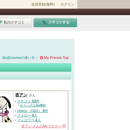
会員登録(無料)
ログイン
私のクチコミ
クチコミする
My@cosmeの使い方
My Private Top
杏アン
さん
クチコミ
53
件
└
もらったLike
9
件
chieco（Q&A）
0
件
フォロー
0
人
フォロワー
2
人
杏アン
さんの
Myブログへ