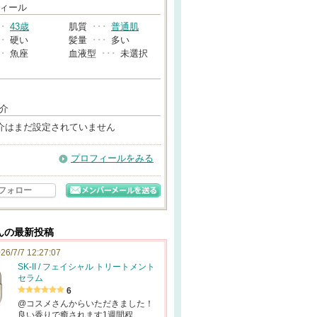
→
ィール
･･
43歳
肌質
･･･
普通肌
･･
硬い
髪量
･･･
多い
･･
魚座
血液型
･･･
未選択
介
介はまだ設定されていません
プロフィールをみる
フォロー
んの最新投稿
26/7/7 12:27:07
SK-II / フェイシャル トリートメント
セラム
6
@コスメさんからいただきました！
良い香りで癒されます1週間程…