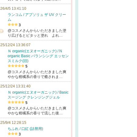
26/4/5 13:41:10
ランコム / アプソリュ ザ UV クリー
ム
3
@コスメさんからいただきました塗
り広げるとピタッと塗れ よれ…
25/12/24 13:36:07
Ｎ organic(エヌオーガニック) / N
organic Basic バランシング エッセン
スミルク(旧)
5
@コスメさんからいただきました爽
やかな柑橘系の香りで癒されま…
25/12/24 13:31:40
Ｎ organic(エヌオーガニック) / Basic
スージング クレンジングジェル
5
@コスメさんからいただきました爽
やかな柑橘系の香りで流した後…
25/9/4 12:28:15
ちふれ / 口紅 (詰替用)
3