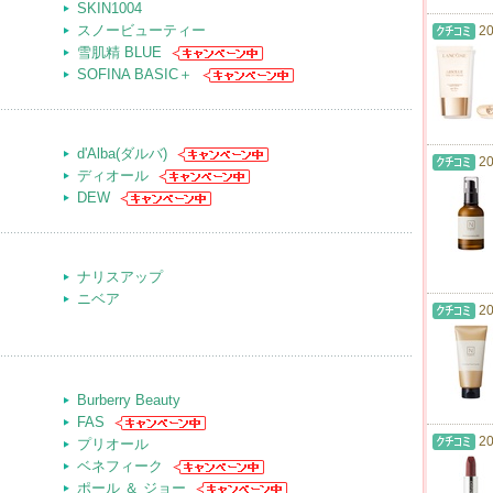
SKIN1004
スノービューティー
20
雪肌精 BLUE
SOFINA BASIC＋
d'Alba(ダルバ)
20
ディオール
DEW
ナリスアップ
ニベア
20
Burberry Beauty
FAS
20
プリオール
ベネフィーク
ポール ＆ ジョー