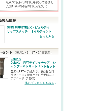
初めてちふれの口紅を買ってみまし
た濃いめの発色の口紅が欲しく…
新製品情報
SINN PURETE(シン ピュルテ) /
リップスタッチ オイルティント
もっとみる
レゼント
（毎月1・9・17・24日更新）
JoluXe/
JoluXe PPTデイリッチケア シ
ャンプー＆トリートメントセット
贅沢なPPTケア処方で、無自覚な日
常ダメージを徹底ケアし毛髪悩みに
アプローチ【1名様】
他のプレゼントもみる