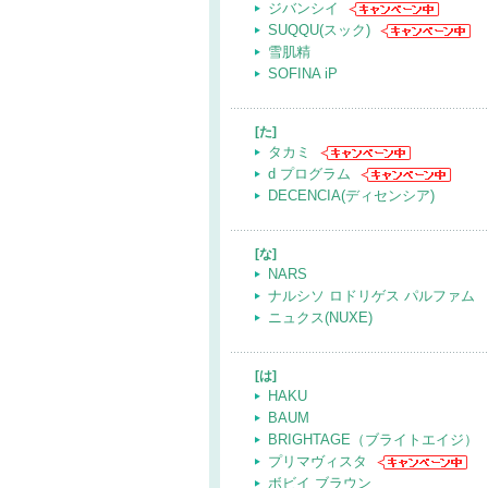
ジバンシイ
SUQQU(スック)
雪肌精
SOFINA iP
[た]
タカミ
d プログラム
DECENCIA(ディセンシア)
[な]
NARS
ナルシソ ロドリゲス パルファム
ニュクス(NUXE)
[は]
HAKU
BAUM
BRIGHTAGE（ブライトエイジ）
プリマヴィスタ
ボビイ ブラウン