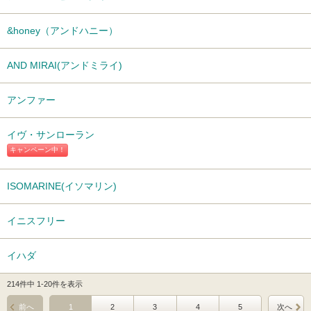
&honey（アンドハニー）
AND MIRAI(アンドミライ)
アンファー
イヴ・サンローラン
キャンペーン中！
ISOMARINE(イソマリン)
イニスフリー
イハダ
214件中 1-20件を表示
前へ
1
2
3
4
5
次へ