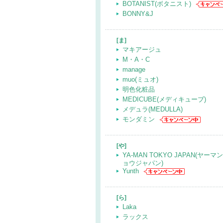
BOTANIST(ボタニスト)
BONNY&J
[ま]
マキアージュ
M・A・C
manage
muo(ミュオ)
明色化粧品
MEDICUBE(メディキューブ)
メデュラ(MEDULLA)
モンダミン
[や]
YA-MAN TOKYO JAPAN(ヤー
ョウジャパン)
Yunth
[ら]
Laka
ラックス