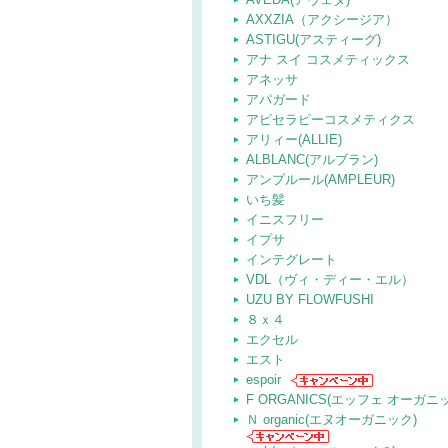
AXXZIA（アクシージア）
ASTIGU(アスティーグ)
アナ スイ コスメティックス
アネッサ
アパガード
アピセラピーコスメティクス
アリィー(ALLIE)
ALBLANC(アルブラン)
アンプルール(AMPLEUR)
いち髪
イニスフリー
イプサ
インテグレート
VDL（ヴィ・ディー・エル）
UZU BY FLOWFUSHI
８ｘ４
エクセル
エスト
espoir
F ORGANICS(エッフェ オーガニ
Ｎ organic(エヌオーガニック)