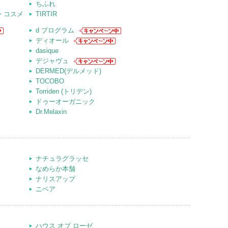
ちふれ
ット・コスメ
TIRTIR
d プログラム
ディオール
dasique
デジャヴュ
DERMED(デルメッド)
TOCOBO
Torriden (トリデン)
ドゥーオーガニック
Dr.Melaxin
ナチュラグラッセ
なめらか本舗
ナリスアップ
ニベア
ハウス オブ ローゼ