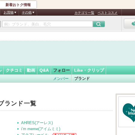
新着おトク情報
フォロー
さん
お買物
その他
カテゴリ一覧
ベストコスメ
ル
クチコミ
動画
Q&A
フォロー
Like・クリップ
メンバー
ブランド
ブランド一覧
AHRES(アーレス)
i’m meme(アイムミミ)
アクアレーベル