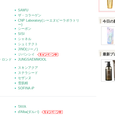
SAM'U
ザ・コラーゲン
CNP Laboratory(シーエヌピーラボラトリ
今日の
ー)
シーボン
SISI
シャネル
シュミテクト
JINO(ジーノ)
最新プ
ジバンシイ
ーン ロンド
JUNGSAEMMOOL
スキンアクア
ステラシード
セザンヌ
雪肌精
SOFINA iP
TAYA
d'Alba(ダルバ)