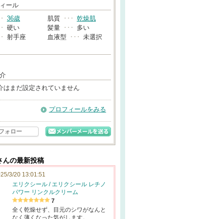
→
ィール
･･
36歳
肌質
･･･
乾燥肌
･･
硬い
髪量
･･･
多い
･･
射手座
血液型
･･･
未選択
介
介はまだ設定されていません
プロフィールをみる
フォロー
さんの最新投稿
25/3/20 13:01:51
エリクシール / エリクシール レチノ
パワー リンクルクリーム
7
全く乾燥せず、目元のシワがなんと
なく薄くなった気がします。…