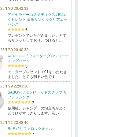
25/1/30 20:42:32
アピセラピーコスメティクス / RJエ
クセレント 薬用リンクルクリアエッ
センス
5
プレゼントでいただきました。とて
もサラッとしており、つけると…
25/1/30 20:40:32
wakemake / ウォーターグロウコーテ
ィングバーム
5
モニタープレゼントで01をいただき
ました。とても明るい色です…
25/1/29 22:03:30
SABON(サボン) / ヘッドスクラブ リ
フレッシング
7
使用後、シャンプーの泡立ちがよく
とうひがすっきりします。洗い…
25/1/21 22:42:40
ReFa / リファロックオイル
7