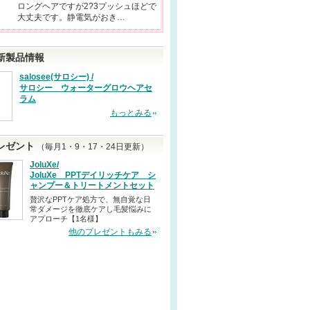
ロングヘアですが2?3プッシュほどで
大丈夫です。静電気がおき…
新製品情報
salosee(サロシー) /
サロシー ウォーターグロウヘアセ
ラム
もっとみる
レゼント
（毎月1・9・17・24日更新）
JoluXe/
JoluXe PPTデイリッチケア シ
ャンプー＆トリートメントセット
贅沢なPPTケア処方で、無自覚な日
常ダメージを徹底ケアし毛髪悩みに
アプローチ【1名様】
他のプレゼントもみる