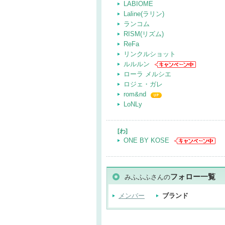
LABIOME
Laline(ラリン)
ランコム
RISM(リズム)
ReFa
リンクルショット
ルルルン
ローラ メルシエ
ロジェ・ガレ
rom&nd
LoNLy
[わ]
ONE BY KOSE
フォロー一覧
みふふふさんの
メンバー
ブランド