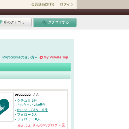
会員登録(無料)
ログイン
私のクチコミ
クチコミする
My@cosmeの使い方
My Private Top
みふふふ
さん
クチコミ
5
件
└
もらったLike
0
件
chieco（Q&A）
0
件
フォロー
0
人
フォロワー
0
人
みふふふ
さんの
Myブログへ