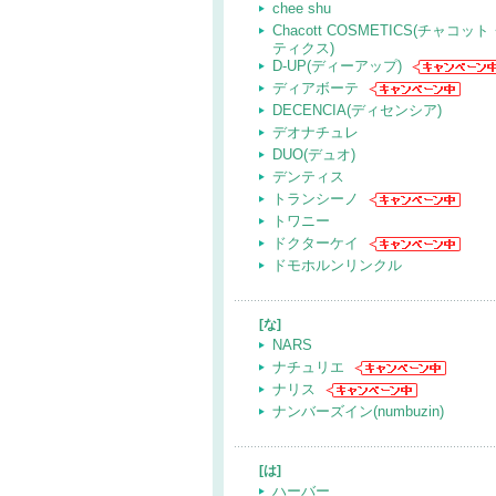
chee shu
Chacott COSMETICS(チャコ
ティクス)
D-UP(ディーアップ)
ディアボーテ
DECENCIA(ディセンシア)
デオナチュレ
DUO(デュオ)
デンティス
トランシーノ
トワニー
ドクターケイ
ドモホルンリンクル
[な]
NARS
ナチュリエ
ナリス
ナンバーズイン(numbuzin)
[は]
ハーバー