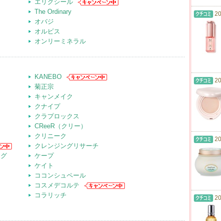
エリクシール
The Ordinary
20
オバジ
オルビス
オンリーミネラル
KANEBO
20
菊正宗
キャンメイク
クナイプ
クラプロックス
CReeR（クリー）
クリニーク
20
クレンジングリサーチ
ング
ケープ
ケイト
ココンシュペール
コスメデコルテ
コラリッチ
20