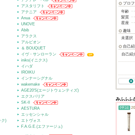
プロフ
アスタリフト
年齢
･
アテニア
髪質
･
Anua
星座
･
UNOVE
Abib
趣味
アラクス
未選択
アルビオン
自己紹
＆ BOUQUET
イヴ・サンローラン
自己紹
iniks(イニクス)
イハダ
IROIKU
インナーシグナル
wakemake
AGE20'S(エージトウェンティズ)
エクスバリア
みふふふ
SK-II
20
AESTURA
エッセンシャル
ック)
エトヴォス
F.A.G.E.(エファージュ)