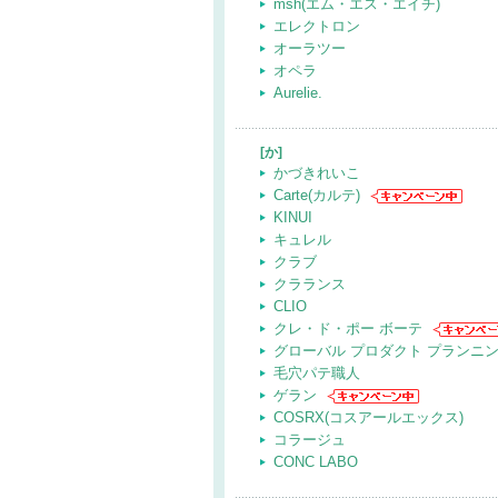
msh(エム・エス・エイチ)
エレクトロン
オーラツー
オペラ
Aurelie.
[か]
かづきれいこ
Carte(カルテ)
KINUI
キュレル
クラブ
クラランス
CLIO
クレ・ド・ポー ボーテ
グローバル プロダクト プランニ
毛穴パテ職人
ゲラン
COSRX(コスアールエックス)
コラージュ
CONC LABO