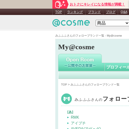
おトクにキレイになる情報が満載！
みふふふ
TOP
ランキング
ブランド
ブログ
Q&A
みふふふさんのフォローブランド一覧 - My@cosme
My@cosme
プロフィー
TOP
> みふふふさんのフォローブランド一覧
フォロー
みふふふ
さんの
[あ]
RMK
アイプチ
AVEDA(アヴェダ)