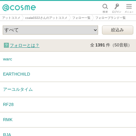
@cosme
アットコスメ
coala0322さんのアットコスメ
フォロー一覧
フォローブランド一覧
全
1391
件（50音順）
フォローとは？
warc
EARTHCHILD
アーユルタイム
RF28
RMK
RJA