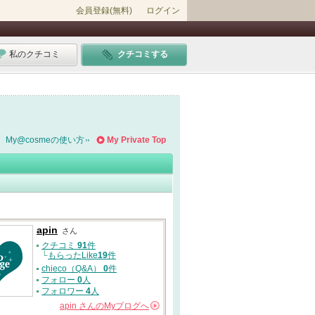
会員登録(無料)
ログイン
私のクチコミ
クチコミする
My@cosmeの使い方
My Private Top
apin
さん
クチコミ
91
件
└
もらったLike
19
件
chieco（Q&A）
0
件
フォロー
0
人
フォロワー
4
人
apin
さんの
Myブログへ