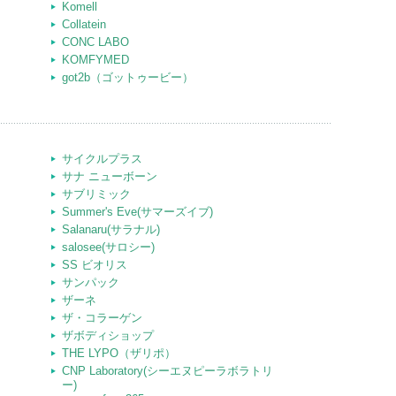
Komell
Collatein
CONC LABO
KOMFYMED
got2b（ゴットゥービー）
サイクルプラス
サナ ニューボーン
サブリミック
Summer's Eve(サマーズイブ)
Salanaru(サラナル)
salosee(サロシー)
SS ビオリス
サンパック
ザーネ
ザ・コラーゲン
ザボディショップ
THE LYPO（ザリポ）
CNP Laboratory(シーエヌピーラボラトリ
ー)