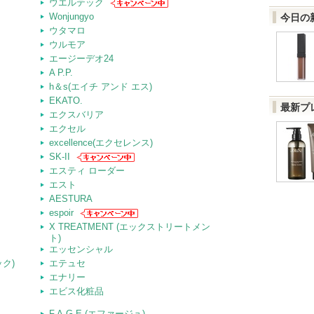
ウエルテック
Wonjungyo
今日の
ウタマロ
ウルモア
エージーデオ24
A P.P.
h＆s(エイチ アンド エス)
EKATO.
最新プ
エクスバリア
エクセル
excellence(エクセレンス)
SK-II
エスティ ローダー
エスト
AESTURA
espoir
X TREATMENT (エックストリートメン
ト)
エッセンシャル
ック)
エテュセ
エナリー
エビス化粧品
F.A.G.E.(エファージュ)