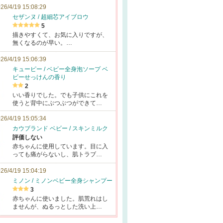
26/4/19 15:08:29
セザンヌ / 超細芯アイブロウ
5
描きやすくて、お気に入りですが、
無くなるのが早い。…
26/4/19 15:06:39
キューピー / ベビー全身泡ソープ ベ
ビーせっけんの香り
2
いい香りでした。でも子供にこれを
使うと背中にぶつぶつができて…
26/4/19 15:05:34
カウブランド ベビー / スキンミルク
評価しない
赤ちゃんに使用しています。目に入
っても痛がらないし、肌トラブ…
26/4/19 15:04:19
ミノン / ミノンベビー全身シャンプー
3
赤ちゃんに使いました。肌荒れはし
ませんが、ぬるっとした洗い上…