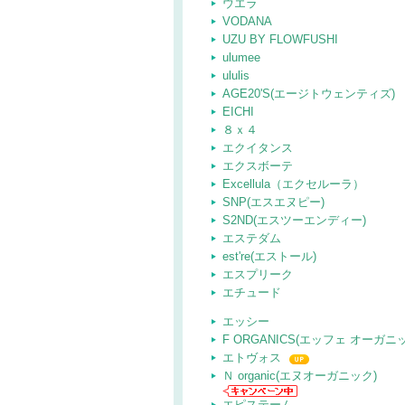
ウエラ
VODANA
UZU BY FLOWFUSHI
ulumee
ululis
AGE20'S(エージトウェンティズ)
EICHI
８ｘ４
エクイタンス
エクスボーテ
Excellula（エクセルーラ）
SNP(エスエヌピー)
S2ND(エスツーエンディー)
エステダム
est're(エストール)
エスプリーク
エチュード
エッシー
F ORGANICS(エッフェ オーガニ
エトヴォス
Ｎ organic(エヌオーガニック)
エピステーム