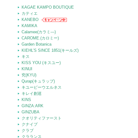
KAGAE KAMPO BOUTIQUE
カティエ
KANEBO
KAMIKA
Calamee(カラミ―)
CAROME.(カロミー)
Garden Botanica
KIEHL’S SINCE 1851(キールズ)
キス
KISS YOU (キスユー)
KINUI
究(KYU)
Qurap(キュラップ)
キユーピーウエルネス
キレイ創巡
KINS
GINZA:ARK
GINZUBA
クオリティファースト
クナイプ
クラブ
クラランス