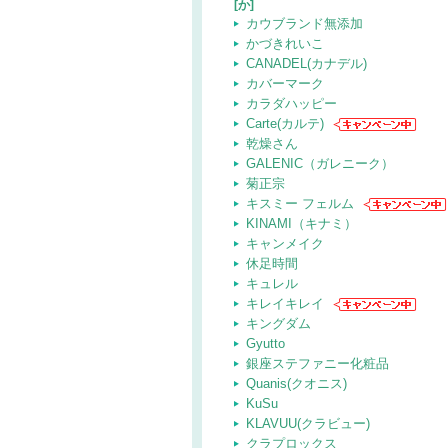
[か]
カウブランド無添加
かづきれいこ
CANADEL(カナデル)
カバーマーク
カラダハッピー
Carte(カルテ)
乾燥さん
GALENIC（ガレニーク）
菊正宗
キスミー フェルム
KINAMI（キナミ）
キャンメイク
休足時間
キュレル
キレイキレイ
キングダム
Gyutto
銀座ステファニー化粧品
Quanis(クオニス)
KuSu
KLAVUU(クラビュー)
クラプロックス