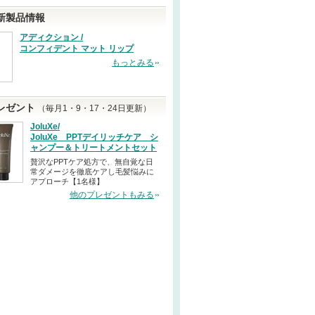
新製品情報
アディクション /
コンフィデント マット リップ
もっとみる
レゼント
（毎月1・9・17・24日更新）
JoluXe/
JoluXe PPTデイリッチケア シ
ャンプー＆トリートメントセット
贅沢なPPTケア処方で、無自覚な日
常ダメージを徹底ケアし毛髪悩みに
アプローチ【1名様】
他のプレゼントもみる