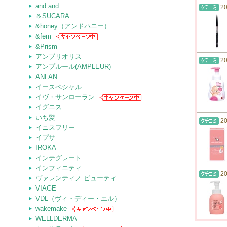
and and
20
＆SUCARA
&honey（アンドハニー）
&fem
&Prism
アンブリオリス
20
アンプルール(AMPLEUR)
ANLAN
イースペシャル
イヴ・サンローラン
イグニス
いち髪
20
イニスフリー
イプサ
IROKA
インテグレート
インフィニティ
20
ヴァレンティノ ビューティ
VIAGE
VDL（ヴィ・ディー・エル）
wakemake
WELLDERMA