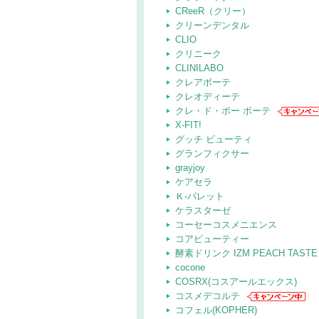
CReeR（クリー）
クリーンデンタル
CLIO
クリニーク
CLINILABO
クレアボーテ
クレオディーテ
クレ・ド・ポー ボーテ
X-FIT!
グッチ ビューティ
グランフィクサー
grayjoy
ケアセラ
Ｋ-パレット
ケラスターゼ
コーセーコスメニエンス
コアビューティー
酵素ドリンク IZM PEACH TASTE
cocone
COSRX(コスアールエックス)
コスメデコルテ
コフェル(KOPHER)