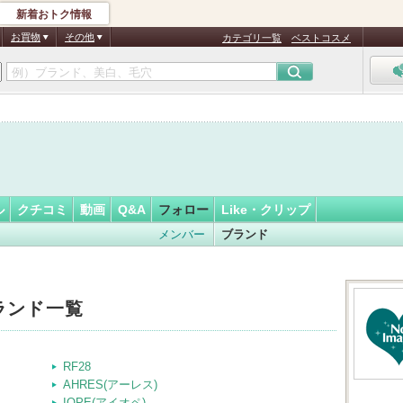
新着おトク情報
フォロー
お買物
その他
カテゴリ一覧
ベストコスメ
ル
クチコミ
動画
Q&A
フォロー
Like・クリップ
メンバー
ブランド
ランド一覧
RF28
AHRES(アーレス)
IOPE(アイオペ)