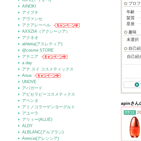
プロフ
AINOKI
年齢
･
アイプチ
髪質
･
アヴァンセ
星座
･
アクアレーベル
AXXZIA（アクシージア）
趣味
アクネオ
未選択
athletia(アスレティア)
自己紹
@cosme STORE
アテニア
自己紹
a day
アナ スイ コスメティックス
Anua
UNOVE
アパガード
アピセラピーコスメティクス
アベンヌ
apinさ
アミノコラーゲンヨーグルト
20
アユーラ
アリィー(ALLIE)
ALDY
ALBLANC(アルブラン)
Arencia(アレンシア)