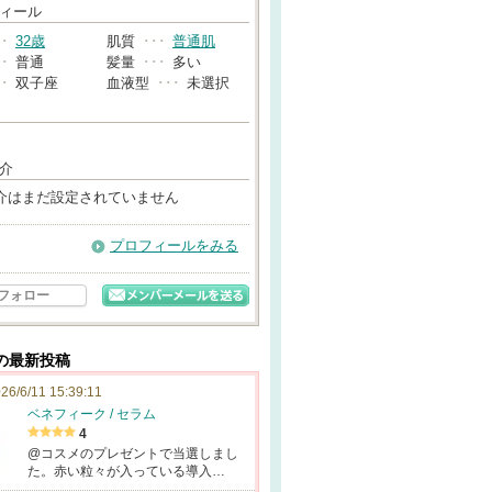
→
ィール
･･
32歳
肌質
･･･
普通肌
･･
普通
髪量
･･･
多い
･･
双子座
血液型
･･･
未選択
介
介はまだ設定されていません
プロフィールをみる
フォロー
んの最新投稿
26/6/11 15:39:11
ベネフィーク / セラム
4
@コスメのプレゼントで当選しまし
た。赤い粒々が入っている導入…