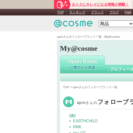
おトクにキレイになる情報が満載！
apin
さん
TOP
ランキング
ブランド
ブログ
Q&A
apinさんのフォローブランド一覧 - My@cosme
My@cosme
プロフィー
TOP
> apinさんのフォローブランド一覧
フォローブ
apin
さんの
[あ]
EARTHCHILD
RMK
imy O2