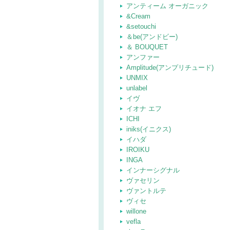
アンティーム オーガニック
&Cream
&setouchi
＆be(アンドビー)
＆ BOUQUET
アンファー
Amplitude(アンプリチュード)
UNMIX
unlabel
イヴ
イオナ エフ
ICHI
iniks(イニクス)
イハダ
IROIKU
INGA
インナーシグナル
ヴァセリン
ヴァントルテ
ヴィセ
willone
vefla